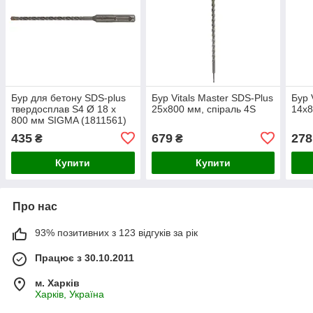
Бур для бетону SDS-plus
Бур Vitals Master SDS-Plus
Бур 
твердосплав S4 Ø 18 х
25х800 мм, спіраль 4S
14х8
800 мм SIGMA (1811561)
435
679
278
₴
₴
Купити
Купити
Про нас
93% позитивних з 123 відгуків за рік
Працює з 30.10.2011
м. Харків
Харків, Україна