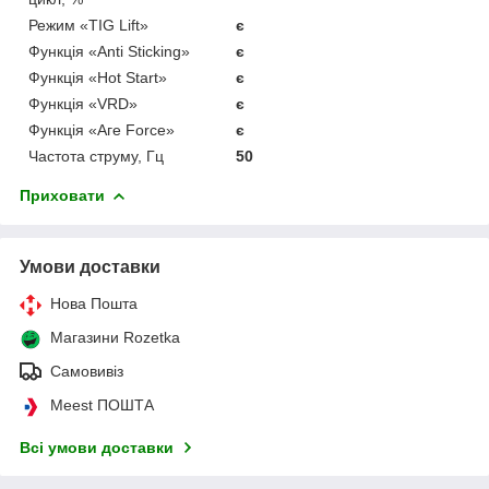
Режим «TIG Lift»
є
Функцiя «Anti Sticking»
є
Функцiя «Hot Start»
є
Функцiя «VRD»
є
Функція «Аге Force»
є
Частота струму, Гц
50
Приховати
Умови доставки
Нова Пошта
Магазини Rozetka
Самовивіз
Meest ПОШТА
Всі умови доставки