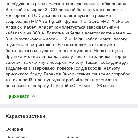
по обдуванню різних елементів зварювального обладнання.
Великий кольоровий LCD-дисплей За допомогою великого
кольорового LCD-дисплея налаштовуються режими
зварювання ММА та Tig-Lift і функції Hot Start, VRD, ArcForce,
Antistick. Кабелі Апарат комплектується зварювальними
кабелями на 300 А. Довжина кабелю з електродотримачем —
3 м, із затискачем «маса» — 2 м. Мідні кабелі мають високу
гнучкість та витривалість. Без пошкоджень витримують
багаторазові змотування та розмотування. Молоток-щітка
Зручний молоток-щітка дає змогу видаляти задирки з торця
заготівлі та окалину з поверхні металу. Також необхідний для
видалення зі зварюваної поверхні слідів корозії, нальоту,
присохлого бруду. Гарантія Використання сучасних розробок
та технологій гарантує чудові робочі характеристики та
довговічність апарату. Гарантійний термін — 36 місяців.
Приховати
Характеристики
Основні
Виробник
Vitals