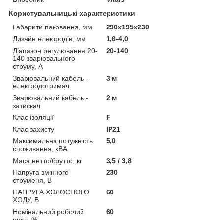
Користувальницькі характеристики
Габарити паковання, мм
290х195х230
Дизайн електродів, мм
1,6-4,0
Дiапазон регулювання 20-
20-140
140 зварювального
струму, А
Зварювальний кабель -
3 м
електродотримач
Зварювальний кабель -
2 м
затискач
Клас iзоляції
F
Клас захисту
IP21
Максимальна потужнiсть
5,0
споживання, кВА
Маса нетто/брутто, кг
3,5 / 3,8
Напруга змінного
230
струменя, В
НАПРУГА ХОЛОСНОГО
60
ХОДУ, В
Номiнальний робочий
60
цикл, %