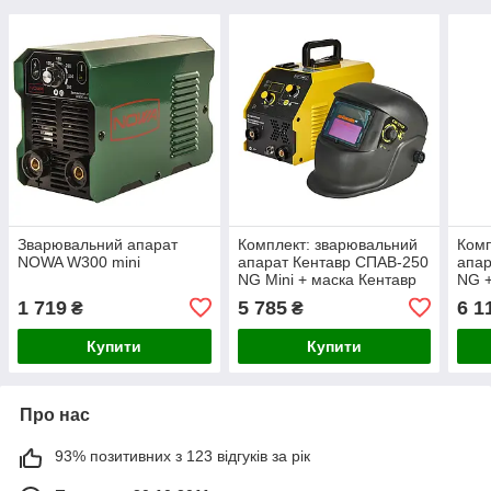
Зварювальний апарат
Комплект: зварювальний
Комп
NOWA W300 mini
апарат Кентавр СПАВ-250
апар
NG Mini + маска Кентавр
NG +
СМ-315Р (1+1)
(1+1
1 719
5 785
6 1
₴
₴
Купити
Купити
Про нас
93% позитивних з 123 відгуків за рік