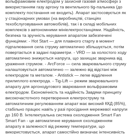
вольфрамовим електродом у захисній газовій атмосфері з
використанням газу аргону та вентильного tig-пальника (до
комплекту постачання не входить). Апарат застосовується як
у стаціонарних умовах (на виробництві, станціях
техобслуговування автомобілів), так і в складі мобільних
комплексів з автономними мініелектростанціями. Надійність,
безпека та зручність керування апаратом забезпечені
функціями: - Hot Start — для плавного старту в момент
підпалювання сила струму автоматично збільшується, потім
повертається в задані параметри. - VRD — за холостого ходу
автоматично знижується напруга, що захищає зварника від
ураження струмом. - ArcForce — сила зварювального струму
налаштовується автоматично — залежно від відстані між
електродом та металом. - Antistick — легке відділення
прилиплого електрода. - Tig-Lift — режим зварювального
апарату для аргонодугового зварювання вольфрамовим
електродом. Економічність та надійність Завдяки принципу
високочастотного перетворення електроструму та
автоматичним регулюванням апарат має високий ККД (85%),
стабільно працює навіть у разі просідання мережевої напруги
до 160 В. Інтелектуальна система охолодження Smart Fan
Smart Fan - це автоматичне керування охолодженням
апарату в залежності від режиму температури, що
використовується, апарат самостійно визначає інтенсивність