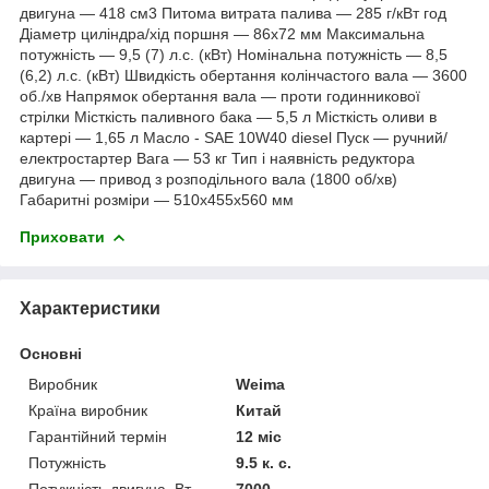
двигуна — 418 см3 Питома витрата палива — 285 г/кВт год
Діаметр циліндра/хід поршня — 86х72 мм Максимальна
потужність — 9,5 (7) л.с. (кВт) Номінальна потужність — 8,5
(6,2) л.с. (кВт) Швидкість обертання колінчастого вала — 3600
об./хв Напрямок обертання вала — проти годинникової
стрілки Місткість паливного бака — 5,5 л Місткість оливи в
картері — 1,65 л Масло - SAE 10W40 diesel Пуск — ручний/
електростартер Вага — 53 кг Тип і наявність редуктора
двигуна — привод з розподільного вала (1800 об/хв)
Габаритні розміри — 510х455х560 мм
Приховати
Характеристики
Основні
Виробник
Weima
Країна виробник
Китай
Гарантійний термін
12 міс
Потужність
9.5 к. с.
Потужність двигуна, Вт
7000