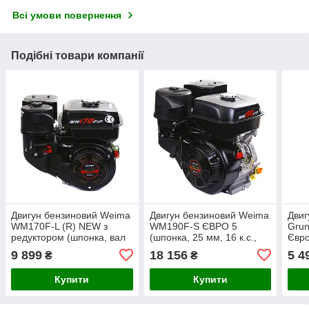
Всі умови повернення
Подібні товари компанії
Двигун бензиновий Weima
Двигун бензиновий Weima
Двиг
WM170F-L (R) NEW з
WM190F-S ЄВРО 5
Gru
редуктором (шпонка, вал
(шпонка, 25 мм, 16 к.с.,
Євро
20 мм, 1800 об/хв, бак 5 л,
ручний стартер)
мм, 7
9 899
18 156
5 4
₴
₴
7.5 л.с)
Купити
Купити