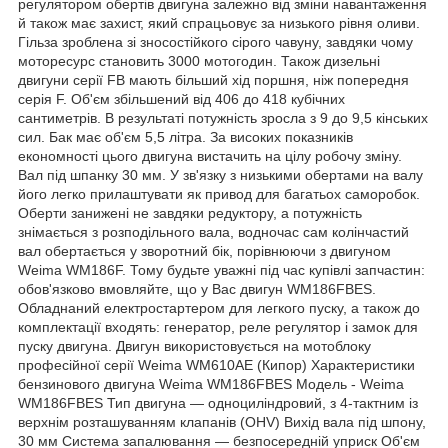
регулятором обертів двигуна залежно від зміни навантаження
й також має захист, який спрацьовує за низького рівня оливи.
Гільза зроблена зі зносостійкого сірого чавуну, завдяки чому
моторесурс становить 3000 мотогодин. Також дизельні
двигуни серії FB мають більший хід поршня, ніж попередня
серія F. Об'єм збільшений від 406 до 418 кубічних
сантиметрів. В результаті потужність зросла з 9 до 9,5 кінських
сил. Бак має об'єм 5,5 літра. За високих показників
економності цього двигуна вистачить на цілу робочу зміну.
Вал під шпанку 30 мм. У зв'язку з низькими обертами на валу
його легко прилаштувати як привод для багатьох саморобок.
Оберти занижені не завдяки редуктору, а потужність
знімається з розподільного вала, водночас сам колінчастий
вал обертається у зворотний бік, порівнюючи з двигуном
Weima WM186F. Тому будьте уважні під час купівлі запчастин:
обов'язково вмовляйте, що у Вас двигун WM186FBES.
Обладнаний електростартером для легкого пуску, а також до
комплектації входять: генератор, реле регулятор і замок для
пуску двигуна. Двигун використовується на мотоблоку
професійної серії Weima WM610AE (Кипор) Характеристики
бензинового двигуна Weima WM186FBES Модель - Weima
WM186FBES Тип двигуна — одноциліндровий, з 4-тактним із
верхнім розташуванням клапанів (ОНV) Вихід вала під шпону,
30 мм Система запалювання — безпосередній уприск Об'єм