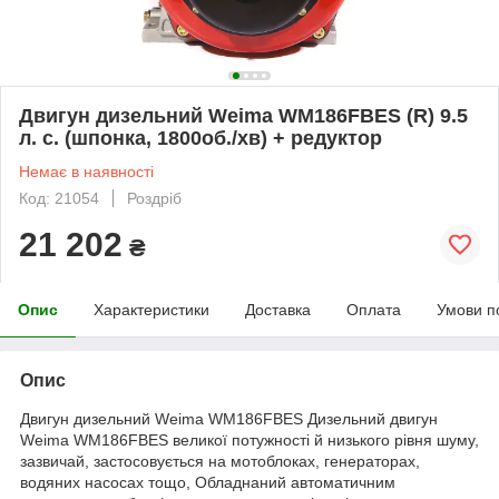
Двигун дизельний Weima WM186FBES (R) 9.5
л. с. (шпонка, 1800об./хв) + редуктор
Немає в наявності
Код: 21054
Роздріб
21 202
₴
Опис
Характеристики
Доставка
Оплата
Умови п
Опис
Двигун дизельний Weima WM186FBES Дизельний двигун
Weima WM186FBES великої потужності й низького рівня шуму,
зазвичай, застосовується на мотоблоках, генераторах,
водяних насосах тощо, Обладнаний автоматичним