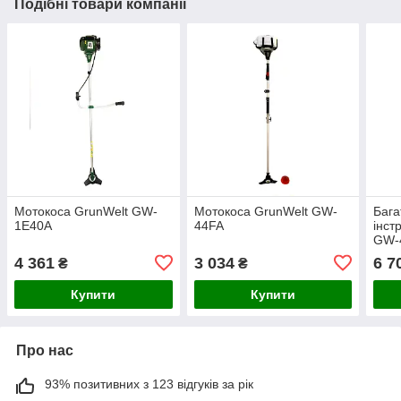
Подібні товари компанії
Мотокоса GrunWelt GW-
Мотокоса GrunWelt GW-
Бага
1E40A
44FA
інст
GW-
4 361
3 034
6 7
₴
₴
Купити
Купити
Про нас
93% позитивних з 123 відгуків за рік