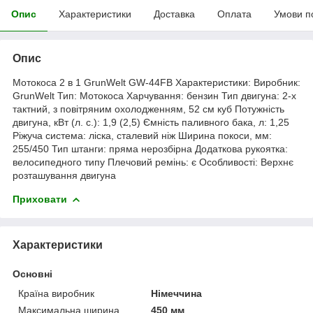
Опис
Характеристики
Доставка
Оплата
Умови п
Опис
Мотокоса 2 в 1 GrunWelt GW-44FB Характеристики: Виробник:
GrunWelt Тип: Мотокоса Харчування: бензин Тип двигуна: 2-х
тактний, з повітряним охолодженням, 52 см куб Потужність
двигуна, кВт (л. с.): 1,9 (2,5) Ємність паливного бака, л: 1,25
Ріжуча система: ліска, сталевий ніж Ширина покоси, мм:
255/450 Тип штанги: пряма нерозбірна Додаткова рукоятка:
велосипедного типу Плечовий ремінь: є Особливості: Верхнє
розташування двигуна
Приховати
Характеристики
Основні
Країна виробник
Німеччина
Максимальна ширина
450 мм