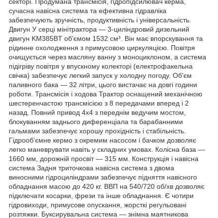
секторі. Продумана трансмісія, гідропідсилювач керма,
сучасна навісна система та ефективна гідравліка
забезпечують зручність, продуктивність і універсальність.
Двигун У серці мінітрактора — 3-циліндровий дизельний
двигун KM385BT об’ємом 1532 см³. Він має впорскування та
рідинне охолодження з примусовою циркуляцією. Повітря
очищується через масляну ванну з моноциклоном, а система
підігріву повітря у впускному колекторі (електрофакельна
свічка) забезпечує легкий запуск у холодну погоду. Об’єм
паливного бака — 32 літри, цього вистачає на довгі години
роботи. Трансмісія і ходова Трактор оснащений механічною
шестеренчастою трансмісією з 8 передачами вперед і 2
назад. Повний привод 4х4 з переднім ведучим мостом,
блокуванням заднього диференціала та барабанними
гальмами забезпечує хорошу прохідність і стабільність.
Гідрооб’ємне кермо з окремим насосом і бачком дозволяє
легко маневрувати навіть у складних умовах. Колісна база —
1660 мм, дорожній просвіт — 315 мм. Конструкція і навісна
система Задня триточкова навісна система з двома
виносними гідроциліндрами забезпечує підняття навісного
обладнання масою до 420 кг. ВВП на 540/720 об/хв дозволяє
підключати косарки, фрези та інше обладнання. Є чотири
гідровиходи, примусове опускання, жорсткі регульовані
розтяжки. Буксирувальна система — знімна маятникова