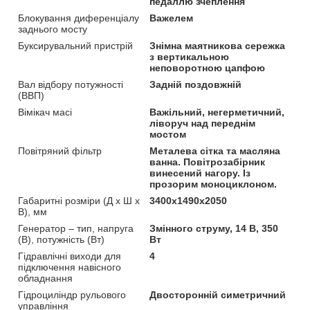
педаллю зчеплення
Блокування диференціалу
Важелем
заднього мосту
Буксирувальний пристрій
Знімна маятникова сережка
з вертикальною
неповоротною цапфою
Вал відбору потужності
Задній поздовжній
(ВВП)
Вімікач масі
Важільний, негерметичний,
ліворуч над переднім
мостом
Повітряний фільтр
Металева сітка та масляна
ванна. Повітрозабірник
винесений нагору. Із
прозорим моноциклоном.
Габаритні розміри (Д х Ш х
3400x1490x2050
В), мм
Генератор – тип, напруга
Змінного струму, 14 В, 350
(В), потужність (Вт)
Вт
Гідравлічні виходи для
4
підключення навісного
обладнання
Гідроциліндр рульового
Двосторонній симетричний
управління