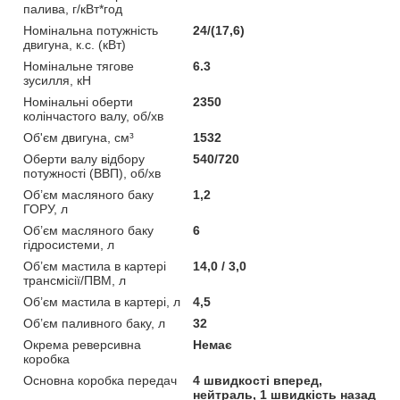
палива, г/кВт*год
Номінальна потужність
24/(17,6)
двигуна, к.с. (кВт)
Номінальне тягове
6.3
зусилля, кН
Номінальні оберти
2350
колінчастого валу, об/хв
Об'єм двигуна, см³
1532
Оберти валу відбору
540/720
потужності (ВВП), об/хв
Об’єм масляного баку
1,2
ГОРУ, л
Об’єм масляного баку
6
гідросистеми, л
Об’єм мастила в картері
14,0 / 3,0
трансмісії/ПВМ, л
Об’єм мастила в картері, л
4,5
Об’єм паливного баку, л
32
Окрема реверсивна
Немає
коробка
Основна коробка передач
4 швидкості вперед,
нейтраль, 1 швидкість назад