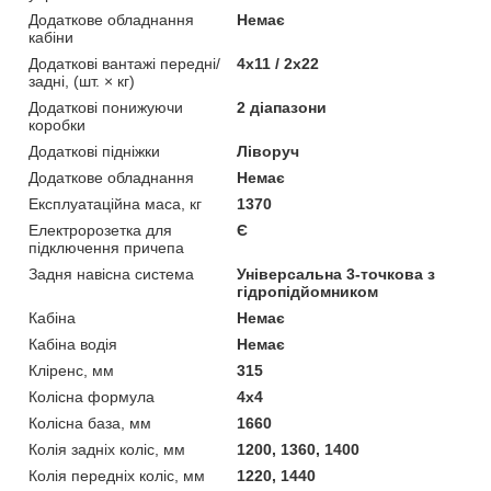
Додаткове обладнання
Немає
кабіни
Додаткові вантажі передні/
4х11 / 2х22
задні, (шт. × кг)
Додаткові понижуючи
2 діапазони
коробки
Додаткові підніжки
Ліворуч
Додаткове обладнання
Немає
Експлуатаційна маса, кг
1370
Електророзетка для
Є
підключення причепа
Задня навісна система
Універсальна 3-точкова з
гідропідйомником
Кaбіна
Немає
Кабіна водія
Немає
Кліренс, мм
315
Колісна формула
4х4
Колісна база, мм
1660
Колія задніх коліс, мм
1200, 1360, 1400
Колія передніх коліс, мм
1220, 1440