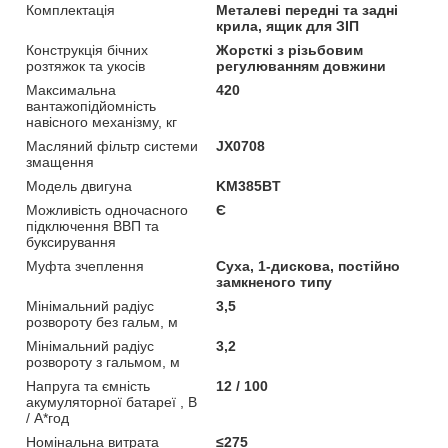
Комплектація
Металеві передні та задні
крила, ящик для ЗІП
Конструкція бічних
Жорсткі з різьбовим
розтяжок та укосів
регулюванням довжини
Максимальна
420
вантажопідйомність
навісного механізму, кг
Масляний фільтр системи
JX0708
змащення
Модель двигуна
KM385BT
Можливість одночасного
Є
підключення ВВП та
буксирування
Муфта зчеплення
Суха, 1-дискова, постійно
замкненого типу
Мінімальний радіус
3,5
розвороту без гальм, м
Мінімальний радіус
3,2
розвороту з гальмом, м
Напруга та ємність
12 / 100
акумуляторної батареї , В
/ А*год
Номінальна витрата
≤275