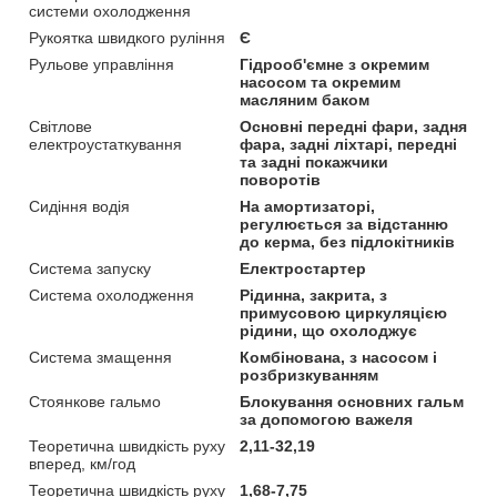
системи охолодження
Рукоятка швидкого руління
Є
Рульове управління
Гідрооб'ємне з окремим
насосом та окремим
масляним баком
Світлове
Основні передні фари, задня
електроустаткування
фара, задні ліхтарі, передні
та задні покажчики
поворотів
Сидіння водія
На амортизаторі,
регулюється за відстанню
до керма, без підлокітників
Система запуску
Електростартер
Система охолодження
Рідинна, закрита, з
примусовою циркуляцією
рідини, що охолоджує
Система змащення
Комбінована, з насосом і
розбризкуванням
Стоянкове гальмо
Блокування основних гальм
за допомогою важеля
Теоретична швидкість руху
2,11-32,19
вперед, км/год
Теоретична швидкість руху
1,68-7,75