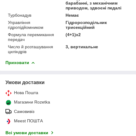
барабанні, з механічним
приводом, здвоєні педалі
Турбонадув
Немає
Управління
Гідророзподільник
гідропідйомником
трисекційний
Формула перемикання
(4+1)х2
передач
Число й розташування
3, вертикальне
циліндрів
Приховати
Умови доставки
Нова Пошта
Магазини Rozetka
Самовивіз
Meest ПОШТА
Всі умови доставки