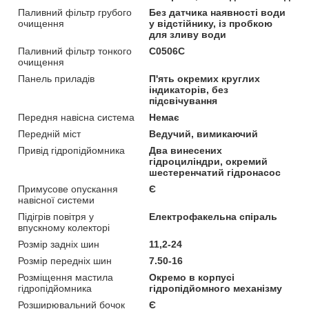
Паливний фільтр грубого
Без датчика наявності води
очищення
у відстійнику, із пробкою
для зливу води
Паливний фільтр тонкого
C0506C
очищення
Панель приладів
П'ять окремих круглих
індикаторів, без
підсвічування
Передня навісна система
Немає
Передній міст
Ведучий, вимикаючий
Привід гідропідйомника
Два винесених
гідроциліндри, окремий
шестеренчатий гідронасос
Примусове опускання
Є
навісної системи
Підігрів повітря у
Електрофакельна спіраль
впускному колекторі
Розмір задніх шин
11,2-24
Розмір передніх шин
7.50-16
Розміщення мастила
Окремо в корпусі
гідропідйомника
гідропідйомного механізму
Розширювальний бочок
Є