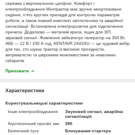
сережка з вертикальною цапфою. Комфорт і
електрообладнання Мінітрактор має зручне амортизоване
сидіння, п’ять круглих приладів для контролю параметрів
роботи, а також повний комплект світлотехніки та аварійної
сигналізації. Встановлена електророзетка для підключення
причепа. Додатково — металеві крила, ящик для ЗІП,
звуковий сигнал. Живлення забезпечує генератор на 350 Вт,
АКБ — 12 В / 100 А·год. KENTAVR 244SXU — це чудовий вибір
для тих, хто шукає трактор із високою прохідністю,
витривалістю та широкими можливостями за невеликих
габаритів.
Приховати
Характеристики
Користувальницькі характеристики
Інше електрообладнання
Звуковий сигнал, аварійна
сигналізація
Агротехнічний просвіт, мм
390
Безпечний пуск
Блокування стартера