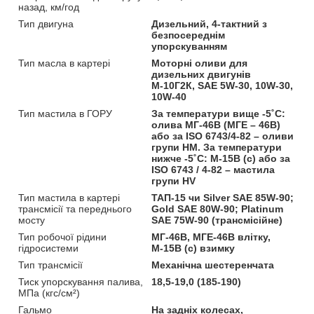
назад, км/год
Тип двигуна
Дизельний, 4-тактний з
безпосереднім
упорскуванням
Тип масла в картері
Моторні оливи для
дизельних двигунів
М-10Г2К, SAE 5W-30, 10W-30,
10W-40
Тип мастила в ГОРУ
За температури вище -5˚С:
олива МГ-46В (МГЕ – 46В)
або за ISO 6743/4-82 – оливи
групи HM. За температури
нижче -5˚С: М-15В (с) або за
ISO 6743 / 4-82 – мастила
групи HV
Тип мастила в картері
ТАП-15 чи Silver SAE 85W-90;
трансмісії та переднього
Gold SAE 80W-90; Platinum
мосту
SAE 75W-90 (трансмісійне)
Тип робочої рідини
МГ-46В, МГЕ-46В влітку,
гідросистеми
М-15В (с) взимку
Тип трансмісії
Механічна шестеренчата
Тиск упорскування палива,
18,5-19,0 (185-190)
МПа (кгс/см²)
Гальмо
На задніх колесах,