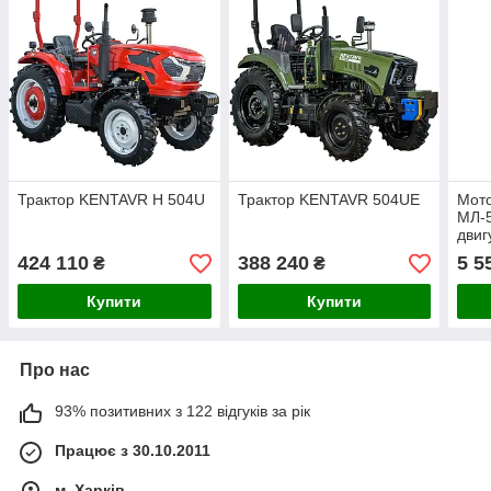
Трактор KENTAVR H 504U
Трактор KENTAVR 504UE
Мото
МЛ-5
двиг
424 110
388 240
5 5
₴
₴
Купити
Купити
Про нас
93% позитивних з 122 відгуків за рік
Працює з 30.10.2011
м. Харків