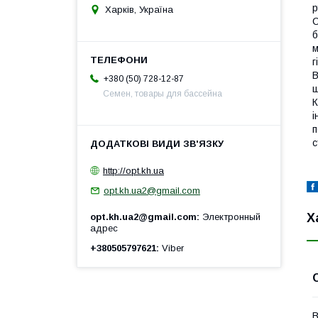
р
Харків, Україна
С
б
м
г
В
+380 (50) 728-12-87
ш
Семен, товары для бассейна
К
і
п
с
http://opt.kh.ua
opt.kh.ua2@gmail.com
Х
opt.kh.ua2@gmail.com
Электронный
адрес
+380505797621
Viber
В