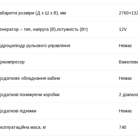
абаритні розміри (Д х Ш х В), мм
2760×13
енератор – тип, напруга (В),потужність (Вт)
12V
ідроциліндр рульового управління
Немає
екомпресор
Важелев
одаткове обладнання кабіни
Немає
одаткові понижуючи коробки
2 діапаз
одаткові підніжки
Немає
ксплуатаційна маса, кг
740