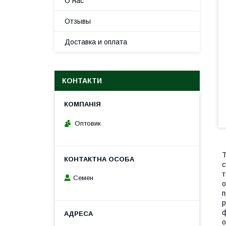
О нас
Отзывы
Доставка и оплата
КОНТАКТИ
Оптовик
Т
с
т
Семен
о
п
р
ф
о