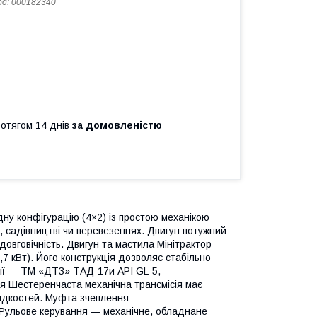
од:
000182340
ротягом 14 днів
за домовленістю
у конфігурацію (4×2) із простою механікою
 садівництві чи перевезеннях. Двигун потужний
довговічність. Двигун та мастила Мінітрактор
7 кВт). Його конструкція дозволяє стабільно
сії — ТМ «ДТЗ» ТАД-17и API GL-5,
ня Шестеренчаста механічна трансмісія має
видкостей. Муфта зчеплення —
 Рульове керування — механічне, обладнане