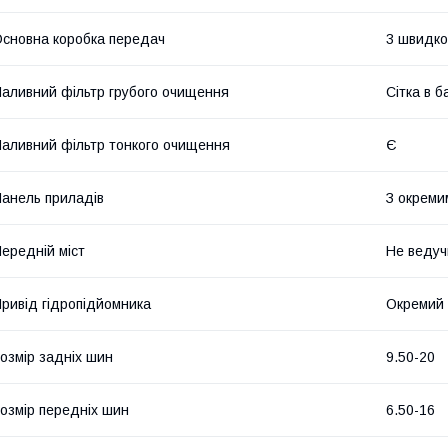
сновна коробка передач
3 швидко
аливний фільтр грубого очищення
Сітка в б
аливний фільтр тонкого очищення
Є
анель приладів
З окреми
ередній міст
Не ведуч
ривід гідропідйомника
Окремий 
озмір задніх шин
9.50-20
озмір передніх шин
6.50-16