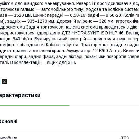
уків’ям для швидкого маневрування. Реверс і гідропідсилювач відс
тоянкове гальмо — автомобільного типу. Ходова та колісна систем
аза — 1520 мм. Шини: передні — 6.50-16, задні — 9.50-20. Колія пе
м), задніх — 935–1270 мм. Дорожній кліренс — 320 мм, агротехніч
ідросистема Задня триточкова навісна система приводиться в дію
икористовується гідрорідина ДТЗ HYDRA SYNT ISO HLP 46. Вал від
ліців, 540 об/хв. Буксирувальний пристрій — знімна маятникова 
омфорт і обладнання Кабіна відсутня. Трактор має відкидне сидін
ндикаторами та металеві крила. Акумулятор: 12 В/60 А·год. Вимик
ередні фари, задня фара, задні ліхтарі, покажчики поворотів спер
талі. В комплектації — ящик для ЗІП.
арактеристики
Основні
иробник
ДТЗ