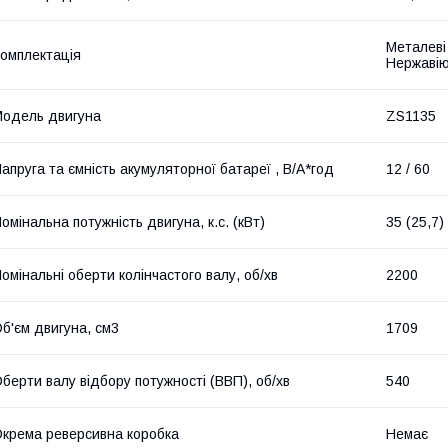
Металеві
омплектація
Нержавію
одель двигуна
ZS1135
апруга та ємність акумуляторної батареї , В/А*год
12 / 60
омінальна потужність двигуна, к.с. (кВт)
35 (25,7)
омінальні оберти колінчастого валу, об/хв
2200
б'єм двигуна, cм3
1709
берти валу відбору потужності (ВВП), об/хв
540
крема реверсивна коробка
Немає