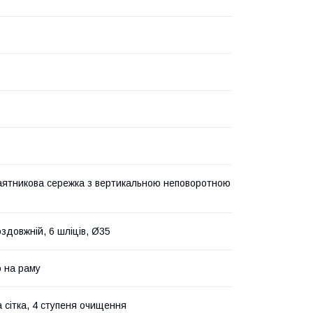
аятникова сережка з вертикальною неповоротною
здовжній, 6 шліців, Ø35
 на раму
 сітка, 4 ступеня очищення