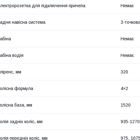
лектророзетка для підключення причепа
Немає
адня навісна система
3-точков
aбіна
Немає
абіна водія
Немає
ліренс, мм
320
олісна формула
4×2
олісна база, мм
1520
олія задніх коліс, мм
935-1270
олія передніх коліс, мм
975, 1075