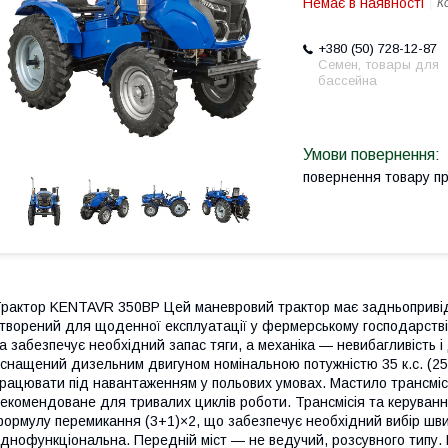
Немає в наявності
К
+380 (50) 728-12-87
Семен, товары для
бассейна
повернення товару п
рактор KENTAVR 350BP Цей маневровий трактор має задньопривідн
творений для щоденної експлуатації у фермерському господарстві,
а забезпечує необхідний запас тяги, а механіка — невибагливість і 
снащений дизельним двигуном номінальною потужністю 35 к.с. (25,
рацювати під навантаженням у польових умовах. Мастило трансмі
екомендоване для тривалих циклів роботи. Трансмісія та керуван
ормулу перемикання (3+1)×2, що забезпечує необхідний вибір ш
днофункціональна. Передній міст — не ведучий, розсувного типу.