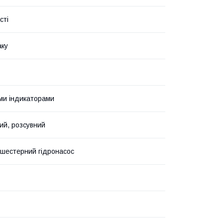
сті
аку
ми індикаторами
ий, розсувний
шестерний гідронасос