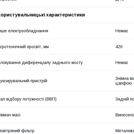
Користувальницькі характеристики
нше електрообладнання
Немає
гротехнічний просвіт, мм
420
локування диференціалу заднього мосту
Немає
Знімна м
уксирувальний пристрій
цапфою
ал відбору потужності (ВВП)
Задній по
імікач масі
Винесено
овітряний фільтр
Металева