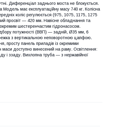
утні. Диференціал заднього моста не блокується.
а Модель має експлуатаційну масу 740 кг. Колісна
редніх коліс регулюється (975, 1075, 1175, 1275
ний просвіт — 420 мм. Навісне обладнання та
 окремим шестеренчастим гідронасосом.
бору потужності (ВВП) — задній, Ø35 мм, 6
сережка з вертикальною неповоротною цапфою.
ня, просту панель приладів із окремими
ач маси доступно винесений на раму. Освітлення:
еду і ззаду. Вихлопна труба — з нержавійної