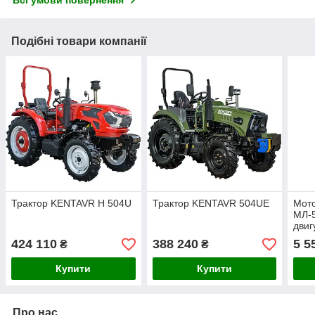
Подібні товари компанії
Трактор KENTAVR H 504U
Трактор KENTAVR 504UE
Мото
МЛ-5
двиг
424 110
388 240
5 5
₴
₴
Купити
Купити
Про нас