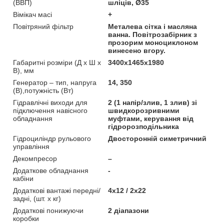
(ВВП)
шліців, Ø35
Вімікач масі
+
Повітряний фільтр
Металева сітка і масляна
ванна. Повітрозабірник з
прозорим моноциклоном
винесено вгору.
Габаритні розміри (Д х Ш х
3400х1465х1980
В), мм
Генератор – тип, напруга
14, 350
(В),потужність (Вт)
Гідравлічні виходи для
2 (1 напір/злив, 1 злив) зі
підключення навісного
швидкорозривними
обладнання
муфтами, керування від
гідророзподільника
Гідроциліндр рульового
Двосторонній симетричний
управління
Декомпресор
–
Додаткове обладнання
-
кабіни
Додаткові вантажі передні/
4х12 / 2х22
задні, (шт. х кг)
Додаткові понижуючи
2 діапазони
коробки