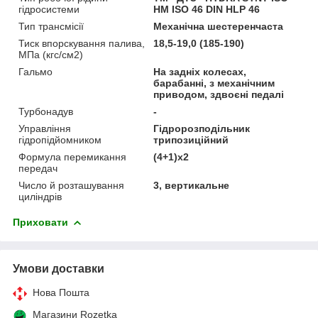
гідросистеми
НМ ISO 46 DIN HLP 46
Тип трансмісії
Механічна шестеренчаста
Тиск впорскування палива,
18,5-19,0 (185-190)
МПа (кгс/см2)
Гальмо
На задніх колесах,
барабанні, з механічним
приводом, здвоєні педалі
Турбонадув
-
Управління
Гідророзподільник
гідропідйомником
трипозиційний
Формула перемикання
(4+1)х2
передач
Число й розташування
3, вертикальне
циліндрів
Приховати
Умови доставки
Нова Пошта
Магазини Rozetka