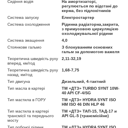
Сидіння водія
На амортизаторі,
регулюється по відстані до
керма, без підлокітників
Система запуску
Електростартер
Система охолодження
Рідинна радіаторна,закрита,
з примусовою циркуляцією
охолоджувальної рідини
Система змащення
4,0
Стоянкове гальмо
З блокуванням основних
гальм за допомогою важеля
Теоретична швидкість руху
2,11-32,19
вперед, км/год
Теоретична швидкість руху
1,68-7,75
назад, км/год
Тип двигуна
Дизельний, 4-тактний
Тип масла в картері
ТМ «ДТЗ» TURBO SYNT 10W-
40 API CF-4/SG
Тип мастила в ГОРУ
ТМ «ДТЗ» HYDRA SYNT ISO
НМ ISO 46 DIN HLP 46
Тип мастила в картері
ТМ «ДТЗ» ТАП-15, ТАД-17 и
трансмісії та переднього
API GL-5 (трансмісійне)
мосту
Тип робочої рідини
ТМ «ДТЗ» HYDRA SYNT ISO