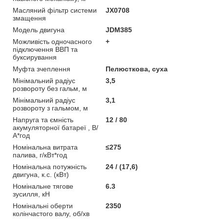
Масляний фільтр системи
JX0708
змащення
Модель двигуна
JDM385
Можливість одночасного
+
підключення ВВП та
буксирування
Муфта зчеплення
Пелюсткова, суха
Мінімальний радіус
3,5
розвороту без гальм, м
Мінімальний радіус
3,1
розвороту з гальмом, м
Напруга та ємність
12 / 80
акумуляторної батареї , В/
А*год
Номінальна витрата
≤275
палива, г/кВт*год
Номінальна потужність
24 / (17,6)
двигуна, к.с. (кВт)
Номінальне тягове
6.3
зусилля, кН
Номінальні оберти
2350
колінчастого валу, об/хв