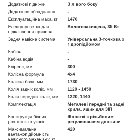
Додаткові підніжки
З лівого боку
Додаткове обладнання
-
Експлуатаційна маса, кг
1470
Електророзетка для
Вологозахищена, 35 Вт
підключення причепа
Задня навісна система
Універсальна 3-точкова з
гідропідйомом
Кaбіна
-
Кабіна водія
-
Кліренс, мм
300
Колісна формула
4х4
Колісна база, мм
1730
Колія задніх коліс, мм
1120 - 1450
Колія передніх коліс, мм
1220, 1440
Комплектація
Металеві передні та задні
крила, ящик для ЗІП
Конструкція бічних
Жорсткі з різьбовим
розтяжок та укосів
регулюванням довжини
Максимальна
420
вантажопідйомність
навісного механізму, кг