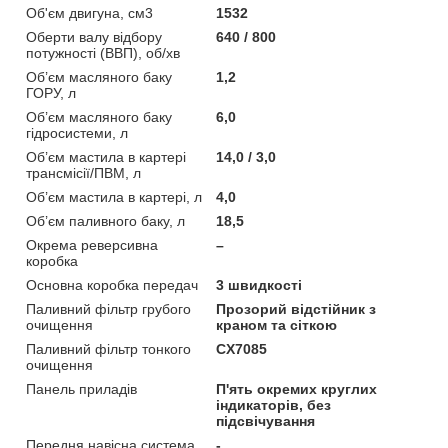
Об'єм двигуна, cм3
1532
Оберти валу відбору
640 / 800
потужності (ВВП), об/хв
Об’єм масляного баку
1,2
ГОРУ, л
Об’єм масляного баку
6,0
гідросистеми, л
Об’єм мастила в картері
14,0 / 3,0
трансмісії/ПВМ, л
Об’єм мастила в картері, л
4,0
Об’єм паливного баку, л
18,5
Окрема реверсивна
–
коробка
Основна коробка передач
3 швидкості
Паливний фільтр грубого
Прозорий відстійник з
очищення
краном та сіткою
Паливний фільтр тонкого
CX7085
очищення
Панель приладів
П'ять окремих круглих
індикаторів, без
підсвічування
Передня навісна система
-