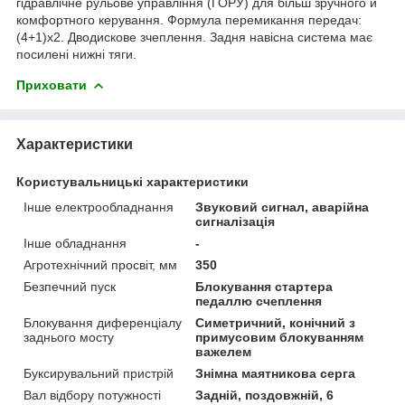
гідравлічне рульове управління (ГОРУ) для більш зручного й
комфортного керування. Формула перемикання передач:
(4+1)х2. Дводискове зчеплення. Задня навісна система має
посилені нижні тяги.
Приховати
Характеристики
Користувальницькі характеристики
Інше електрообладнання
Звуковий сигнал, аварійна
сигналізація
Інше обладнання
-
Агротехнічний просвіт, мм
350
Безпечний пуск
Блокування стартера
педаллю счеплення
Блокування диференціалу
Симетричний, конічний з
заднього мосту
примусовим блокуванням
важелем
Буксирувальний пристрій
Знімна маятникова серга
Вал відбору потужності
Задній, поздовжній, 6