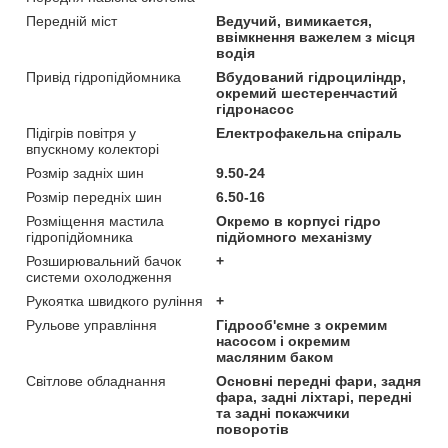
Передній міст
Ведучий, вимикается,
ввімкнення важелем з місця
водія
Привід гідропідйомника
Вбудований гідроциліндр,
окремий шестеренчастий
гідронасос
Підігрів повітря у
Електрофакельна спіраль
впускному колекторі
Розмір задніх шин
9.50-24
Розмір передніх шин
6.50-16
Розміщення мастила
Окремо в корпусі гідро
гідропідйомника
підйомного механізму
Розширювальний бачок
+
системи охолодження
Рукоятка швидкого руління
+
Рульове управління
Гідрооб'ємне з окремим
насосом і окремим
масляним баком
Світлове обладнання
Основні передні фари, задня
фара, задні ліхтарі, передні
та задні покажчики
поворотів