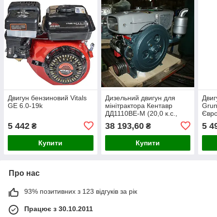
Двигун бензиновий Vitals
Дизельний двигун для
Двиг
GE 6.0-19k
мінітрактора Кентавр
Gru
ДД1110ВЕ-М (20,0 к.с.,
Євро
електростартер)
мм, 7
5 442
38 193,60
5 4
₴
₴
Купити
Купити
Про нас
93% позитивних з 123 відгуків за рік
Працює з 30.10.2011