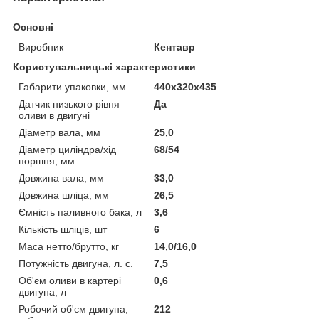
Основні
Виробник
Кентавр
Користувальницькі характеристики
Габарити упаковки, мм
440х320х435
Датчик низького рівня
Да
оливи в двигуні
Діаметр вала, мм
25,0
Діаметр циліндра/хід
68/54
поршня, мм
Довжина вала, мм
33,0
Довжина шліца, мм
26,5
Ємність паливного бака, л
3,6
Кількість шліців, шт
6
Маса нетто/брутто, кг
14,0/16,0
Потужність двигуна, л. с.
7,5
Об'єм оливи в картері
0,6
двигуна, л
Робочий об'єм двигуна,
212