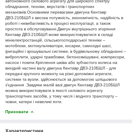
автономного силового агрегату для широкого спектру
обладнання, техніки, верстатів і транспортних
механізмів.Основними перевагами двигуна Кентавр
ДВЗ-210БШЛ є висока потужність, економічність, надійність в
роботі і невибагливість в процесі експлуатації, а також
простота в обслуговуванні.Двигун внутрішнього згоряння
Кентавр ДВЗ-210БШЛ може використовуватися в складі
мініелектростанцій, сільськогосподарської техніки –
мотоблоки, мотокультиватори, косарки, самохідні шасі,
іригаційні і зрошувальні системи, в будівельному обладнанні –
виброплити, ударні трамбовки, бетонозмішувачі, компресори,
насоси і помпи.Кріплення шківа або зубчастого колеса на
вихідній частині валу двигуна Кентавр ДВЗ-210БШЛ - для
передачі крутного моменту на різні допоміжні агрегати,
системи та вузли, здійснюється за допомогою шліцьового
з'єднання .Завдяки малій вазі двигун Кентавр ДВЗ-210БШЛ
можна використовувати в якості силового агрегату
транспортних засобів, у тому числі і водного транспорту –
човни, катери і невеликі яхти.
Приховати
Характеристики