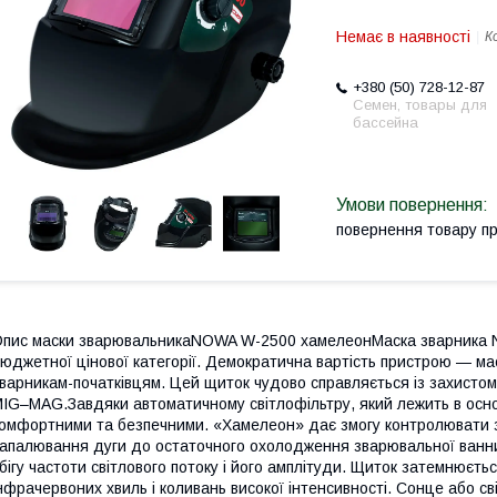
Немає в наявності
К
+380 (50) 728-12-87
Семен, товары для
бассейна
повернення товару п
пис маски зварювальникаNOWA W-2500 хамелеонМаска зварника N
юджетної цінової категорії. Демократична вартість пристрою — мас
варникам-початківцям. Цей щиток чудово справляється із захистом
IG–MAG.Завдяки автоматичному світлофільтру, який лежить в осно
омфортними та безпечними. «Хамелеон» дає змогу контролювати з
апалювання дуги до остаточного охолодження зварювальної ванни.
бігу частоти світлового потоку і його амплітуди. Щиток затемнюєть
нфрачервоних хвиль і коливань високої інтенсивності. Сонце або с