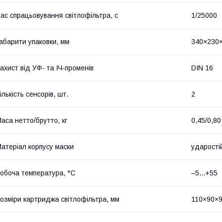
ас спрацьовування світлофільтра, с
1/25000
абарити упаковки, мм
340×230
ахист від УФ- та ІЧ-променів
DIN 16
ількість сенсорів, шт.
2
аса нетто/брутто, кг
0,45/0,80
атеріал корпусу маски
ударостій
обоча температура, °C
–5...+55
озміри картриджа світлофільтра, мм
110×90×