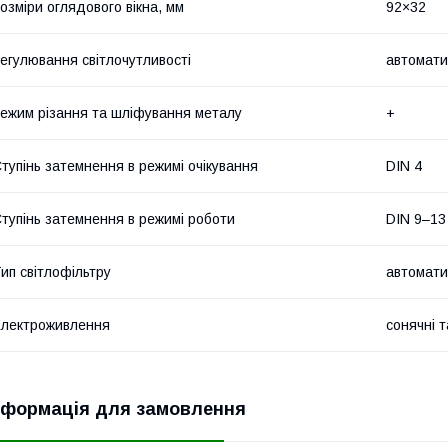
озміри оглядового вікна, мм
92×32
егулювання світлочутливості
автомати
ежим різання та шліфування металу
+
тупінь затемнення в режимі очікування
DIN 4
тупінь затемнення в режимі роботи
DIN 9–13
ип світлофільтру
автомати
лектроживлення
сонячні т
нформація для замовлення