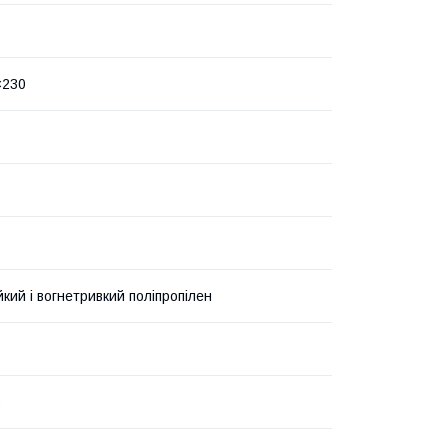
×230
кий і вогнетривкий поліпропілен
9