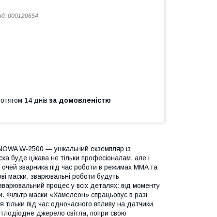
од:
000120654
ротягом 14 днів
за домовленістю
OWA W-2500 — унікальний екземпляр із
ка буде цікава не тільки професіоналам, але і
 очей зварника під час роботи в режимах MMA та
ві маски, зварювальні роботи будуть
варювальний процес у всіх деталях: від моменту
 Фільтр маски «Хамелеон» спрацьовує в разі
ся тільки під час одночасного впливу на датчики
вітлодіодне джерело світла, попри свою