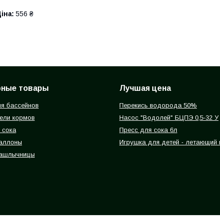
іна:
556 ₴
рные товары
Лучшая цена
я бассейнов
Перекись водорода 50%
ели кормов
Насос "Водолей" БЦПЭ 0,5-32 У
 сока
Пресс для сока 6л
баллоны
Игрушка для детей - летающий
ашлычницы