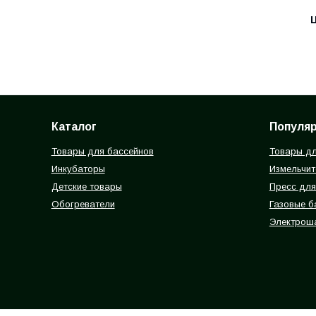
Ц
Каталог
Популя
Товары для бассейнов
Товары дл
Инкубаторы
Измельчит
Детские товары
Пресс для
Обогреватели
Газовые 
Электрош