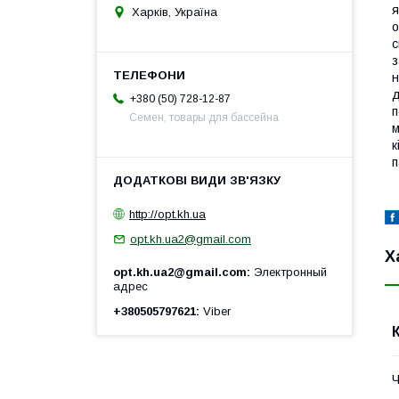
я
Харків, Україна
о
с
з
н
д
+380 (50) 728-12-87
п
Семен, товары для бассейна
м
к
п
http://opt.kh.ua
opt.kh.ua2@gmail.com
Х
opt.kh.ua2@gmail.com
Электронный
адрес
+380505797621
Viber
Ч