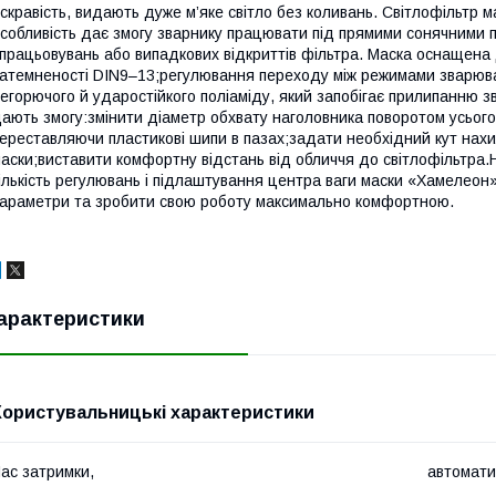
скравість, видають дуже м’яке світло без коливань. Світлофільтр м
собливість дає змогу зварнику працювати під прямими сонячними
працьовувань або випадкових відкриттів фільтра. Маска оснащен
атемненості DIN9–13;регулювання переходу між режимами зварюва
егорючого й ударостійкого поліаміду, який запобігає прилипанню 
ають змогу:змінити діаметр обхвату наголовника поворотом усього
ереставляючи пластикові шипи в пазах;задати необхідний кут нахи
аски;виставити комфортну відстань від обличчя до світлофільтра.Н
ількість регулювань і підлаштування центра ваги маски «Хамелеон» 
араметри та зробити свою роботу максимально комфортною.
арактеристики
Користувальницькі характеристики
ас затримки,
автомати