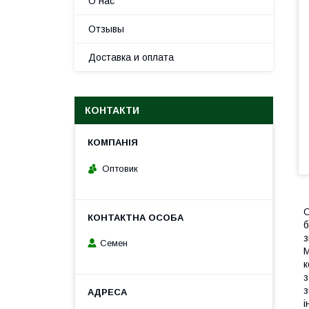
О нас
Отзывы
Доставка и оплата
КОНТАКТИ
Оптовик
О
б
з
Семен
M
к
з
з
і