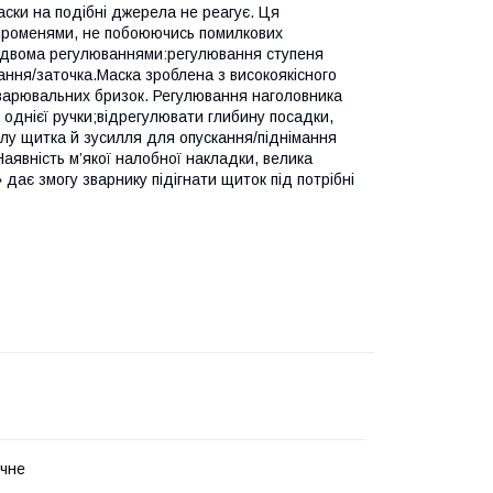
аски на подібні джерела не реагує. Ця
 променями, не побоюючись помилкових
а двома регулюваннями:регулювання ступеня
ння/заточка.Маска зроблена з високоякісного
зварювальних бризок. Регулювання наголовника
 однієї ручки;відрегулювати глибину посадки,
лу щитка й зусилля для опускання/піднімання
аявність м’якої налобної накладки, велика
дає змогу зварнику підігнати щиток під потрібні
чне