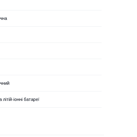
чна
чний
а літій-іонні батареї