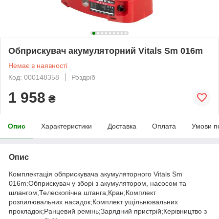
Обприскувач акумуляторний Vitals Sm 016m
Немає в наявності
Код: 000148358
Роздріб
1 958
₴
Опис
Характеристики
Доставка
Оплата
Умови п
Опис
Комплектація обприскувача акумуляторного Vitals Sm
016m:Обприскувач у зборі з акумулятором, насосом та
шлангом;Телескопічна штанга;Кран;Комплект
розпилювальних насадок;Комплект ущільнювальних
прокладок;Ранцевий ремінь;Зарядний пристрій;Керівництво з