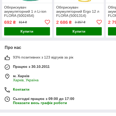
Обприскувач
Обприскувач
Обп
акумуляторний 1 л Li-ion
акумуляторний Ergo 12 л
акум
FLORA (5002454)
FLORA (5001314)
FLO
692
2 686
2 7
₴
₴
814 ₴
3 357 ₴
Купити
Купити
Про нас
93% позитивних з 123 відгуків за рік
Працює з 30.10.2011
м. Харків
Харків, Україна
Контакти
Сьогодні працює з 09:00 до 17:00
Показати весь графік роботи