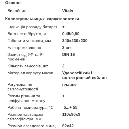
Основні
Виробник
Vitals
Користувальницькі характеристики
Індикація розряду батареї
+
Вага нетто/брутто, кг
0,45/0,80
Габарити упаковки, мм
340х230х230
Електроживлення
2 шт
Захист від УФ та ІЧ-
DIN 16
променів
Кількість сенсорів, шт
2
Матеріал корпусу маски
Ударостійкий і
вогнетривкий нейлон
Регулювання
плавне
світлочутливості
Режим різання та
+
шліфування металу
Робоча температура, °С
-5...+ 55
Розміри картриджа
110х90х9
світлофільтра, мм
Розміри оглядового вікна,
92х42