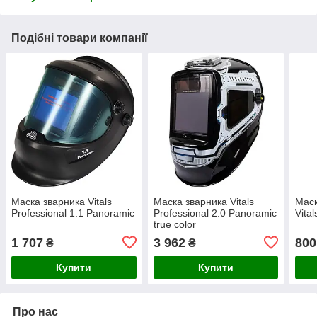
Подібні товари компанії
Маска зварника Vitals
Маска зварника Vitals
Маск
Professional 1.1 Panoramic
Professional 2.0 Panoramic
Vita
true color
1 707
3 962
800
₴
₴
Купити
Купити
Про нас