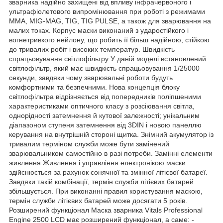
зварника надійно захищені від впливу інфрачервоного і
ультрафіолетового випромінювання при роботі з режимами
MMA, MIG-MAG, TIG, TIG PULSE, а також для зварювання на
малих токах. Корпус маски виконаний з ударостійкого і
вогнетривкого нейлону, що робить її більш надійною, стійкою
до тривалих робіт і високих температур. Швидкість
спрацьовування світлофільтру У даній моделі встановлений
світлофільтр, який має швидкість спрацьовування 1/25000
секунди, завдяки чому зварювальні роботи будуть
комфортними та безпечними. Нова концепція блоку
світлофільтра відрізняється від попередників поліпшеними
характеристиками оптичного класу з розсіювання світла,
однорідності затемнення й кутової залежності; унікальним
діапазоном ступеня затемнення від 3DIN і новою панеллю
керування на внутрішній стороні щитка. Знімний акумулятор із
тривалим терміном служби може бути замінений
зварювальником самостійно в разі потреби. Замінні елементи
живлення Живлення і управління електронікою маски
здійснюється за рахунок сонячної та змінної літієвої батареї.
Завдяки такій комбінації, термін служби літієвих батарей
збільшується. При виконанні правил користування маскою,
термін служби літієвих батарей може досягати 5 років.
Розширений функціонал Маска зварника Vitals Professional
Engine 2500 LCD має розширений функціонал, а саме: -