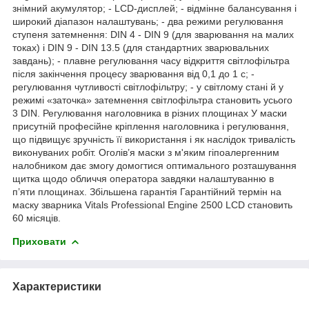
знімний акумулятор; - LCD-дисплей; - відмінне балансування і
широкий діапазон налаштувань; - два режими регулювання
ступеня затемнення: DIN 4 - DIN 9 (для зварювання на малих
токах) і DIN 9 - DIN 13.5 (для стандартних зварювальних
завдань); - плавне регулювання часу відкриття світлофільтра
після закінчення процесу зварювання від 0,1 до 1 с; -
регулювання чутливості світлофільтру; - у світлому стані й у
режимі «заточка» затемнення світлофільтра становить усього
3 DIN. Регулювання наголовника в різних площинах У маски
присутній професійне кріплення наголовника і регулювання,
що підвищує зручність її використання і як наслідок тривалість
виконуваних робіт. Оголів’я маски з м'яким гіпоалергенним
налобником дає змогу домогтися оптимального розташування
щитка щодо обличчя оператора завдяки налаштуванню в
п’яти площинах. Збільшена гарантія Гарантійний термін на
маску зварника Vitals Professional Engine 2500 LCD становить
60 місяців.
Приховати
Характеристики