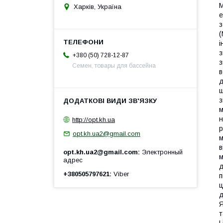
M
Харків, Україна
е
з
(
і
з
+380 (50) 728-12-87
з
Семен, товары для бассейна
в
д
ш
з
м
н
http://opt.kh.ua
р
opt.kh.ua2@gmail.com
м
в
opt.kh.ua2@gmail.com
Электронный
м
адрес
д
+380505797621
Viber
п
ц
д
Я
т