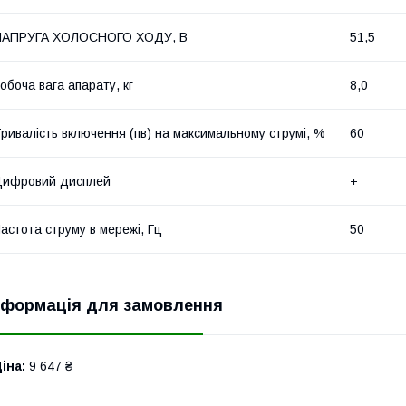
НАПРУГА ХОЛОСНОГО ХОДУ, В
51,5
обоча вага апарату, кг
8,0
ривалість включення (пв) на максимальному струмі, %
60
Цифровий дисплей
+
астота струму в мережі, Гц
50
нформація для замовлення
іна:
9 647 ₴