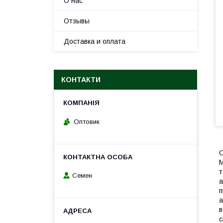
О нас
Отзывы
Доставка и оплата
КОНТАКТИ
Оптовик
О
M
т
Семен
а
п
а
в
с