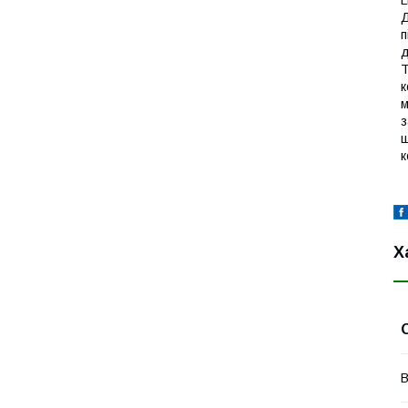
L
Д
п
д
Т
к
м
з
ш
к
Х
В