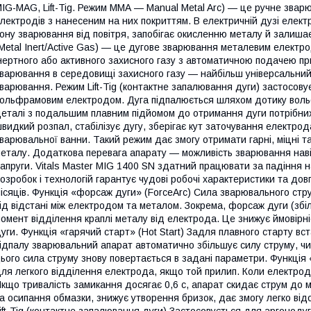
IG-MAG, Lift-Tig. Режим ММА — Manual Metal Arc) — це ручне зва
лектродів з нанесеним на них покриттям. В електричній дузі елек
ону зварювання від повітря, запобігає окисленню металу й залиша
Metal Inert/Active Gas) — це дугове зварювання металевим електр
нертного або активного захисного газу з автоматичною подачею п
варювання в середовищі захисного газу — найбільш універсальни
варювання. Режим Lift-Tig (контактне запалювання дуги) застосову
ольфрамовим електродом. Дуга підпалюється шляхом дотику вол
еталі з подальшим плавним підйомом до отримання дуги потрібних 
видкий розпал, стабілізує дугу, зберігає кут заточування елект
варювальної ванни. Такий режим дає змогу отримати гарні, міцні т
еталу. Додаткова перевага апарату — можливість зварювання наві
апруги. Vitals Master MIG 1400 SN здатний працювати за падіння 
озробок і технологій гарантує чудові робочі характеристики та дов
ісяців. Функція «форсаж дуги» (ForceArc) Сила зварювального ст
ід відстані між електродом та металом. Зокрема, форсаж дуги (зб
омент відділення краплі металу від електрода. Це знижує ймовірні
уги. Функція «гарячий старт» (Hot Start) Задля плавного старту в
ідпалу зварювальний апарат автоматично збільшує силу струму, чи
ього сила струму знову повертається в задані параметри. Функція 
ля легкого відділення електрода, якщо той прилип. Коли електрод
кщо тривалість замикання досягає 0,6 с, апарат скидає струм до 
а осипання обмазки, знижує утворення бризок, дає змогу легко ві