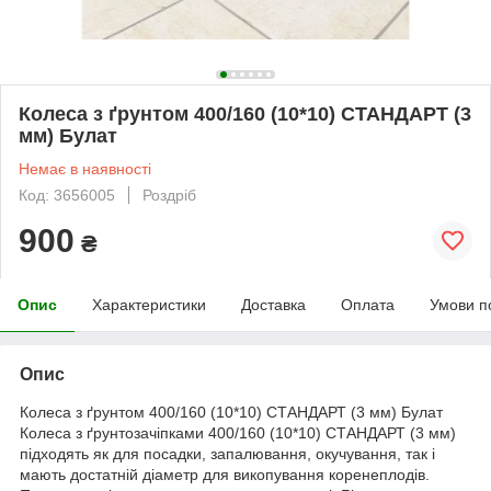
Колеса з ґрунтом 400/160 (10*10) СТАНДАРТ (3
мм) Булат
Немає в наявності
Код: 3656005
Роздріб
900
₴
Опис
Характеристики
Доставка
Оплата
Умови п
Опис
Колеса з ґрунтом 400/160 (10*10) СТАНДАРТ (3 мм) Булат
Колеса з ґрунтозачіпками 400/160 (10*10) СТАНДАРТ (3 мм)
підходять як для посадки, запалювання, окучування, так і
мають достатній діаметр для викопування коренеплодів.