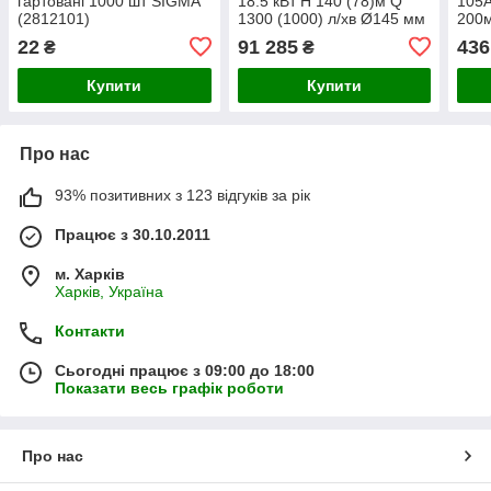
гартовані 1000 шт SIGMA
18.5 кВт H 140 (78)м Q
105А
(2812101)
1300 (1000) л/хв Ø145 мм
200
колеса неірж сталь + пульт
22
91 285
436
₴
₴
DONGYIN 6SP60-10
Купити
Купити
Про нас
93% позитивних з 123 відгуків за рік
Працює з 30.10.2011
м. Харків
Харків, Україна
Контакти
Сьогодні працює з 09:00 до 18:00
Показати весь графік роботи
Про нас