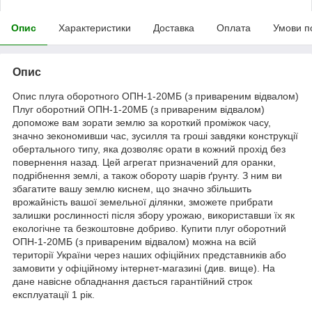
Опис
Характеристики
Доставка
Оплата
Умови п
Опис
Опис плуга оборотного ОПН-1-20МБ (з привареним відвалом)
Плуг оборотний ОПН-1-20МБ (з привареним відвалом)
допоможе вам зорати землю за короткий проміжок часу,
значно зекономивши час, зусилля та гроші завдяки конструкції
обертального типу, яка дозволяє орати в кожний прохід без
повернення назад. Цей агрегат призначений для оранки,
подрібнення землі, а також обороту шарів ґрунту. З ним ви
збагатите вашу землю киснем, що значно збільшить
врожайність вашої земельної ділянки, зможете прибрати
залишки рослинності після збору урожаю, використавши їх як
екологічне та безкоштовне добриво. Купити плуг оборотний
ОПН-1-20МБ (з привареним відвалом) можна на всій
території України через наших офіційних представників або
замовити у офіційному інтернет-магазині (див. вище). На
дане навісне обладнання дається гарантійний строк
експлуатації 1 рік.