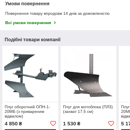
Умови повернення
Повернення товару впродовж 14 днів за домовленістю
Всі умови повернення
Подібні товари компанії
Плуг оборотний ОПН-1-
Плуг для мотоблока (ПЛ3)
Плуг
20МБ (з привареним
(захват 17,5 см)
20МБ
відвалом)
відв
4 850
1 530
5 1
₴
₴