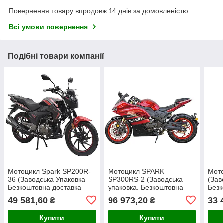
Повернення товару впродовж 14 днів за домовленістю
Всі умови повернення
Подібні товари компанії
Мотоцикл Spark SP200R-
Мотоцикл SPARK
Мот
36 (Заводська Упаковка
SP300RS-2 (Заводська
(Зав
Безкоштовна доставка
упаковка. Безкоштовна
Безк
Новою Поштою)
доставка Новою Поштою)
Нов
49 581,60
96 973,20
33 
₴
₴
Купити
Купити