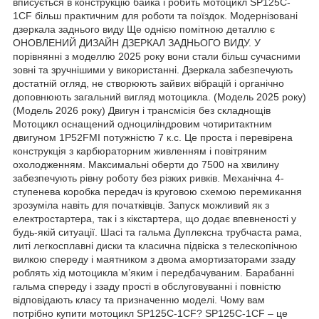
вписується в конструкцію байка і робить мотоцикл SP125C-
1CF більш практичним для роботи та поїздок. Модернізовані
дзеркала заднього виду Ще однією помітною деталлю є
ОНОВЛЕНИЙ ДИЗАЙН ДЗЕРКАЛ ЗАДНЬОГО ВИДУ. У
порівнянні з моделлю 2025 року вони стали більш сучасними
зовні та зручнішими у використанні. Дзеркала забезпечують
достатній огляд, не створюють зайвих вібрацій і органічно
доповнюють загальний вигляд мотоцикла. (Модель 2025 року)
(Модель 2026 року) Двигун і трансмісія без складнощів
Мотоцикл оснащений одноциліндровим чотиритактним
двигуном 1P52FMI потужністю 7 к.с. Це проста і перевірена
конструкція з карбюраторним живленням і повітряним
охолодженням. Максимальні оберти до 7500 на хвилину
забезпечують рівну роботу без різких ривків. Механічна 4-
ступенева коробка передач із круговою схемою перемикання
зрозуміла навіть для початківців. Запуск можливий як з
електростартера, так і з кікстартера, що додає впевненості у
будь-якій ситуації. Шасі та гальма Дуплексна трубчаста рама,
литі легкосплавні диски та класична підвіска з телескопічною
вилкою спереду і маятником з двома амортизаторами ззаду
роблять хід мотоцикла м’яким і передбачуваним. Барабанні
гальма спереду і ззаду прості в обслуговуванні і повністю
відповідають класу та призначенню моделі. Чому вам
потрібно купити мотоцикл SP125C-1CF? SP125C-1CF – це