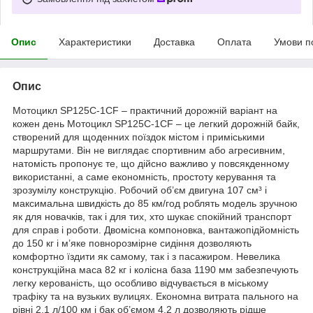
Опис
Характеристики
Доставка
Оплата
Умови п
Опис
Мотоцикл SP125C-1CF – практичний дорожній варіант на
кожен день Мотоцикл SP125C-1CF – це легкий дорожній байк,
створений для щоденних поїздок містом і приміськими
маршрутами. Він не виглядає спортивним або агресивним,
натомість пропонує те, що дійсно важливо у повсякденному
використанні, а саме економність, простоту керування та
зрозумілу конструкцію. Робочий об’єм двигуна 107 см³ і
максимальна швидкість до 85 км/год роблять модель зручною
як для новачків, так і для тих, хто шукає спокійний транспорт
для справ і роботи. Двомісна компоновка, вантажопідйомність
до 150 кг і м’яке повнорозмірне сидіння дозволяють
комфортно їздити як самому, так і з пасажиром. Невелика
конструкційна маса 82 кг і колісна база 1190 мм забезпечують
легку керованість, що особливо відчувається в міському
трафіку та на вузьких вулицях. Економна витрата пального на
рівні 2,1 л/100 км і бак об’ємом 4,2 л дозволяють рідше