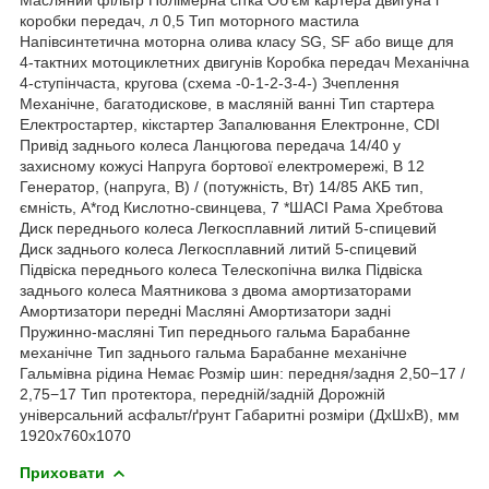
коробки передач, л 0,5 Тип моторного мастила
Напівсинтетична моторна олива класу SG, SF або вище для
4-тактних мотоциклетних двигунів Коробка передач Механічна
4-ступінчаста, кругова (схема -0-1-2-3-4-) Зчеплення
Механічне, багатодискове, в масляній ванні Тип стартера
Електростартер, кікстартер Запалювання Електронне, CDI
Привід заднього колеса Ланцюгова передача 14/40 у
захисному кожусі Напруга бортової електромережі, В 12
Генератор, (напруга, В) / (потужність, Вт) 14/85 АКБ тип,
ємність, А*год Кислотно-свинцева, 7 *ШАСІ Рама Хребтова
Диск переднього колеса Легкосплавний литий 5-спицевий
Диск заднього колеса Легкосплавний литий 5-спицевий
Підвіска переднього колеса Телескопічна вилка Підвіска
заднього колеса Маятникова з двома амортизаторами
Амортизатори передні Масляні Амортизатори задні
Пружинно-масляні Тип переднього гальма Барабанне
механічне Тип заднього гальма Барабанне механічне
Гальмівна рідина Немає Розмір шин: передня/задня 2,50−17 /
2,75−17 Тип протектора, передній/задній Дорожній
універсальний асфальт/ґрунт Габаритні розміри (ДхШхВ), мм
1920х760х1070
Приховати