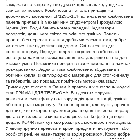
заїжджати на заправку і не думати про запас ходу під час
звичайних поїздок. Комбінована панель приладів На
дорожньому мотоциклі SP125C-1CF встановлена комбінована
панель приладів із механічним спідометром і зрозумілою
індикацією. Водій бачить номер передачі, індикатори
поворотів, дальнього світла та вхідного дзвінка. Панель
проста, без перевантаження дрібними елементами, добре
читається і не відволікає від дороги. Світлотехніка для
щоденного руху Передня фара інтегрована в обтічник і
оснащена лампою розжарювання, яка дає рівне світло для
міських умов. Покажчики поворотів також виконані на лампах
розжарювання. Задня оптика комбінована, вбудована в
обтічник крила, зі світлодіодною матрицею для стоп-сигналу
та габаритів, що покращує помітність мотоцикла ззаду.
Тримач для телефона Одним із практичних оновлень моделі
став ТРИМАЧ ДЛЯ ТЕЛЕФОНА. Він дозволяє зручно
розмістити смартфон у полі зору водія для навігації, дзвінків
або контролю маршруту. Рішення просте, але дуже доречне
для тих, хто використовує мотоцикл щодня і не хоче щоразу
діставати телефон з кишені або рюкзака. Кофр У цій версії
додано КОФР, який суттєво розширює можливості мотоцикла.
У ньому зручно перевозити дрібні предмети, інструмент або
особисті речі, не навантажуючи водія рюкзаком. Кофр добре