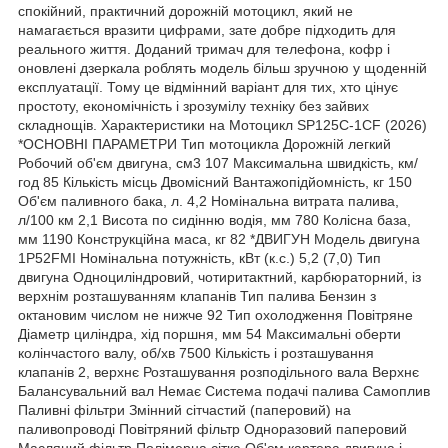
спокійний, практичний дорожній мотоцикл, який не
намагається вразити цифрами, зате добре підходить для
реального життя. Доданий тримач для телефона, кофр і
оновлені дзеркала роблять модель більш зручною у щоденній
експлуатації. Тому це відмінний варіант для тих, хто цінує
простоту, економічність і зрозумілу техніку без зайвих
складнощів. Характеристики на Мотоцикл SP125C-1CF (2026)
*ОСНОВНІ ПАРАМЕТРИ Тип мотоцикла Дорожній легкий
Робочий об'єм двигуна, см3 107 Максимальна швидкість, км/
год 85 Кількість місць Двомісний Вантажопідйомність, кг 150
Об'єм паливного бака, л. 4,2 Номінальна витрата палива,
л/100 км 2,1 Висота по сидінню водія, мм 780 Колісна база,
мм 1190 Конструкційна маса, кг 82 *ДВИГУН Модель двигуна
1P52FMI Номінальна потужність, кВт (к.с.) 5,2 (7,0) Тип
двигуна Одноциліндровий, чотиритактний, карбюраторний, із
верхнім розташуванням клапанів Тип палива Бензин з
октановим числом не нижче 92 Тип охолодження Повітряне
Діаметр циліндра, хід поршня, мм 54 Максимальні оберти
колінчастого валу, об/хв 7500 Кількість і розташування
клапанів 2, верхнє Розташування розподільного вала Верхнє
Балансувальний вал Немає Система подачі палива Самоплив
Паливні фільтри Змінний сітчастий (паперовий) на
паливопроводі Повітряний фільтр Одноразовий паперовий
Масляний фільтр Полімерна сітка Об'єм картера двигуна і