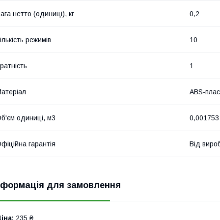
ага нетто (одиниці), кг
0,2
ількість режимів
10
ратність
1
атеріал
ABS-плас
б'єм одиниці, м3
0,001753
фіційна гарантія
Від виро
нформація для замовлення
іна:
235 ₴