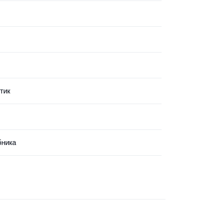
тик
бника