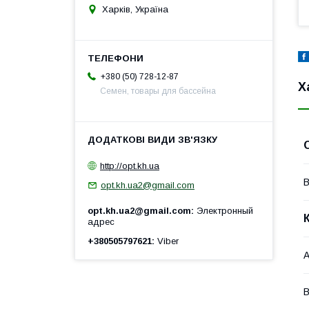
Харків, Україна
+380 (50) 728-12-87
Х
Семен, товары для бассейна
http://opt.kh.ua
В
opt.kh.ua2@gmail.com
opt.kh.ua2@gmail.com
Электронный
адрес
+380505797621
Viber
А
В