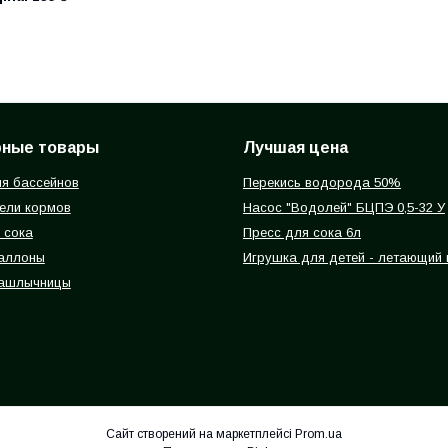
рные товары
Лучшая цена
я бассейнов
Перекись водорода 50%
ели кормов
Насос "Водолей" БЦПЭ 0,5-32 У
 сока
Пресс для сока 6л
баллоны
Игрушка для детей - летающий
ашлычницы
Сайт створений на маркетплейсі
Prom.ua