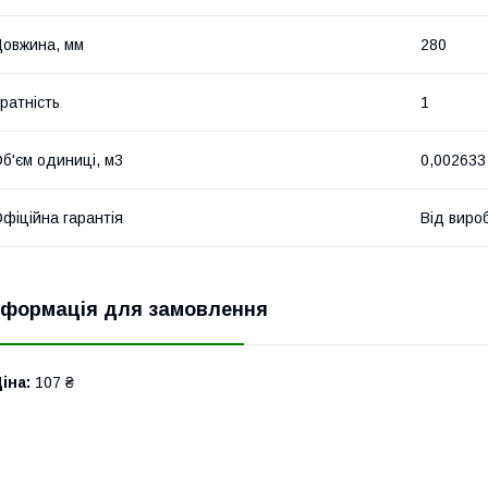
овжина, мм
280
ратність
1
б'єм одиниці, м3
0,002633
фіційна гарантія
Від виро
нформація для замовлення
іна:
107 ₴