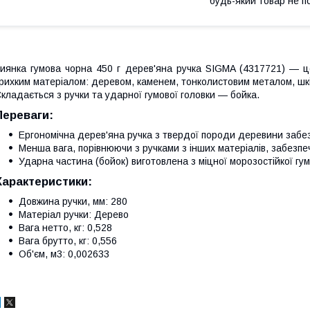
будь-який товар не п
иянка гумова чорна 450 г дерев'яна ручка SIGMA (4317721) — ц
рихким матеріалом: деревом, каменем, тонколистовим металом, шкі
кладається з ручки та ударної гумової головки — бойка.
Переваги:
Ергономічна дерев'яна ручка з твердої породи деревини забез
Менша вага, порівнюючи з ручками з інших матеріалів, забезп
Ударна частина (бойок) виготовлена з міцної морозостійкої гу
Характеристики:
Довжина ручки, мм: 280
Матеріал ручки: Дерево
Вага нетто, кг: 0,528
Вага брутто, кг: 0,556
Об'єм, м3: 0,002633