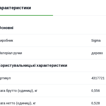
арактеристики
Основні
иробник
Sigma
атеріал ручки
дерево
Користувальницькі характеристики
ртикул
4317721
ага брутто (одиниці), кг
0,556
ага нетто (одиниці), кг
0,528