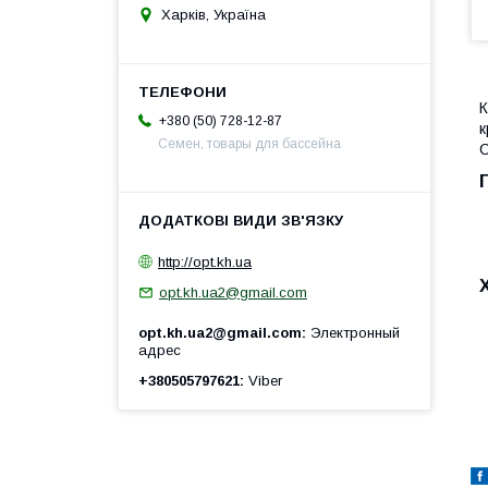
Харків, Україна
К
+380 (50) 728-12-87
к
Семен, товары для бассейна
С
http://opt.kh.ua
opt.kh.ua2@gmail.com
opt.kh.ua2@gmail.com
Электронный
адрес
+380505797621
Viber