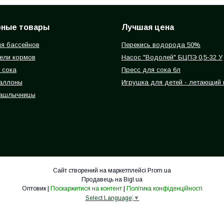
рные товары
Лучшая цена
я бассейнов
Перекись водорода 50%
ели кормов
Насос "Водолей" БЦПЭ 0,5-32 У
 сока
Пресс для сока 6л
баллоны
Игрушка для детей - летающий
ашлычницы
Сайт створений на маркетплейсі
Prom.ua
Продавець на Bigl.ua
Оптовик |
Поскаржитися на контент
|
Політика конфіденційності
Select Language
▼