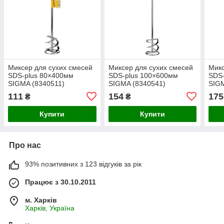
Миксер для сухих смесей
Миксер для сухих смесей
Микс
SDS-plus 80×400мм
SDS-plus 100×600мм
SDS
SIGMA (8340511)
SIGMA (8340541)
SIGM
111
154
175
₴
₴
Купити
Купити
Про нас
93% позитивних з 123 відгуків за рік
Працює з 30.10.2011
м. Харків
Харків, Україна