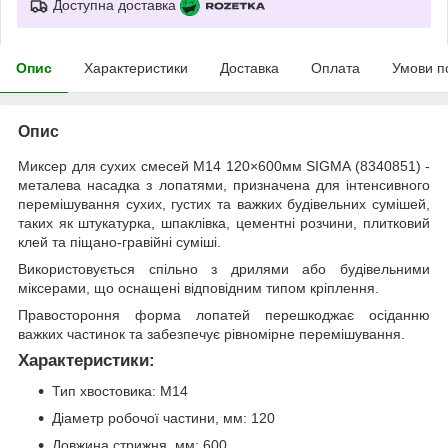
Доступна доставка
Опис
Характеристики
Доставка
Оплата
Умови п
Опис
Миксер для сухих смесей М14 120×600мм SIGMA (8340851) -
металева насадка з лопатями, призначена для інтенсивного
перемішування сухих, густих та важких будівельних сумішей,
таких як штукатурка, шпаклівка, цементні розчини, плитковий
клей та піщано-гравійні суміші.
Використовується спільно з дрилями або будівельними
міксерами, що оснащені відповідним типом кріплення.
Правостороння форма лопатей перешкоджає осіданню
важких частинок та забезпечує рівномірне перемішування.
Характеристики:
Тип хвостовика: М14
Діаметр робочої частини, мм: 120
Довжина стрижня, мм: 600