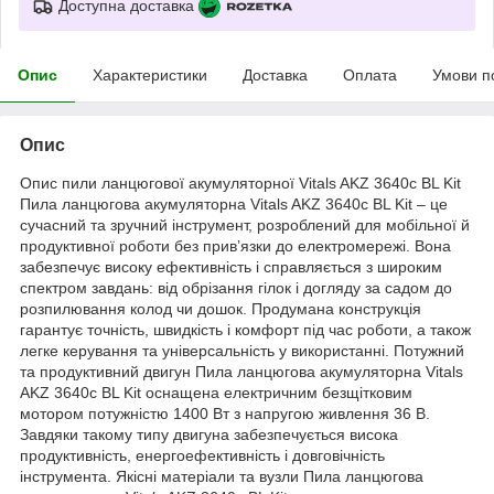
Доступна доставка
Опис
Характеристики
Доставка
Оплата
Умови п
Опис
Опис пили ланцюгової акумуляторної Vitals AKZ 3640c BL Kit
Пила ланцюгова акумуляторна Vitals AKZ 3640c BL Kit – це
сучасний та зручний інструмент, розроблений для мобільної й
продуктивної роботи без прив’язки до електромережі. Вона
забезпечує високу ефективність і справляється з широким
спектром завдань: від обрізання гілок і догляду за садом до
розпилювання колод чи дошок. Продумана конструкція
гарантує точність, швидкість і комфорт під час роботи, а також
легке керування та універсальність у використанні. Потужний
та продуктивний двигун Пила ланцюгова акумуляторна Vitals
AKZ 3640c BL Kit оснащена електричним безщітковим
мотором потужністю 1400 Вт з напругою живлення 36 В.
Завдяки такому типу двигуна забезпечується висока
продуктивність, енергоефективність і довговічність
інструмента. Якісні матеріали та вузли Пила ланцюгова