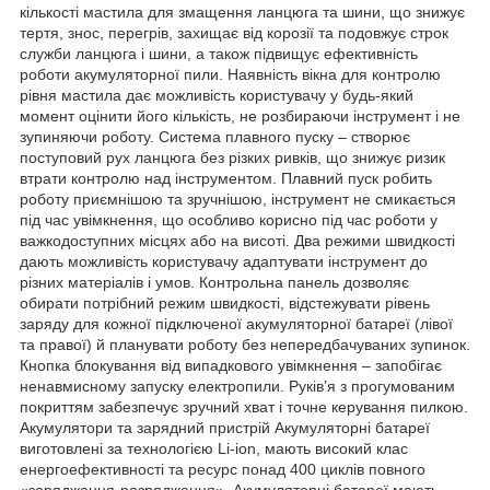
кількості мастила для змащення ланцюга та шини, що знижує
тертя, знос, перегрів, захищає від корозії та подовжує строк
служби ланцюга і шини, а також підвищує ефективність
роботи акумуляторної пили. Наявність вікна для контролю
рівня мастила дає можливість користувачу у будь-який
момент оцінити його кількість, не розбираючи інструмент і не
зупиняючи роботу. Система плавного пуску – створює
поступовий рух ланцюга без різких ривків, що знижує ризик
втрати контролю над інструментом. Плавний пуск робить
роботу приємнішою та зручнішою, інструмент не смикається
під час увімкнення, що особливо корисно під час роботи у
важкодоступних місцях або на висоті. Два режими швидкості
дають можливість користувачу адаптувати інструмент до
різних матеріалів і умов. Контрольна панель дозволяє
обирати потрібний режим швидкості, відстежувати рівень
заряду для кожної підключеної акумуляторної батареї (лівої
та правої) й планувати роботу без непередбачуваних зупинок.
Кнопка блокування від випадкового увімкнення – запобігає
ненавмисному запуску електропили. Руків’я з прогумованим
покриттям забезпечує зручний хват і точне керування пилкою.
Акумулятори та зарядний пристрій Акумуляторні батареї
виготовлені за технологією Li-ion, мають високий клас
енергоефективності та ресурс понад 400 циклів повного
«заряджання-розряджання». Акумуляторні батареї мають