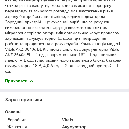
чотири рівні захисту: від короткого замикання, перегріву,
перезаряду та глибокого розряду. Для відстеження рівня
заряду батареї оснащені світлодіодним індикатором.
Зарядний пристрій – це сучасний виріб, що за рахунок
використання в своїй конструкції високотехнологічних
мікропроцесорів та алгоритмів автоматично керує процесом
заряджання акумуляторної батареї, для покращення її
роботи та продовження строку служби. Комплектація моделі
Vitals AKZ 3640c BL Kit: пила ланцюгова акумуляторна Vitals
AKZ 3640c BL – 1 од.; напрямна шина 16" – 1 од.; пильний
ланцюг – 1 од.; пластиковий чохол різального блока; батарея
акумуляторна 18 В; 4,0 А·год – 2 од.; зарядний пристрій – 1
од.
Приховати
Характеристики
Основні
Виробник
Vitals
Живлення
Акумулятор