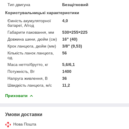
Тип двигуна
Безщітковий
Користувальницькі характеристики
Ємність акумуляторної
4,0
батареї, А/год
Габарити паковання, мм
530×255×225
Довжина шини, дюйм (см)
16" (40)
Крок ланцюга, дюйм (мм)
3/8" (9,53)
Кількість ланок ланцюга,
56
од.
Маса нетто/брутто, кг
5,6/6,1
Потужність, Вт
1400
Напруга живлення, В
36
Швидкість ланцюга, м/с
11,2
Приховати
Умови доставки
Нова Пошта