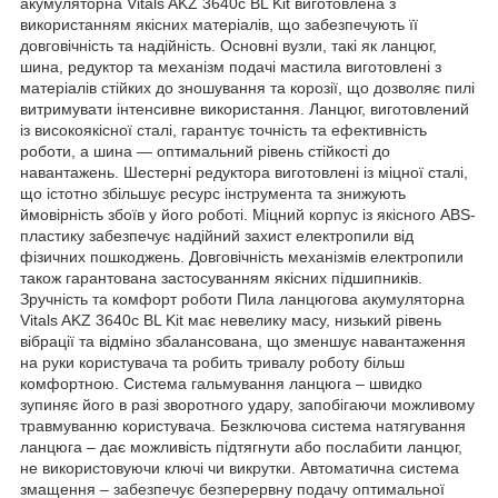
акумуляторна Vitals AKZ 3640c BL Kit виготовлена з
використанням якісних матеріалів, що забезпечують її
довговічність та надійність. Основні вузли, такі як ланцюг,
шина, редуктор та механізм подачі мастила виготовлені з
матеріалів стійких до зношування та корозії, що дозволяє пилі
витримувати інтенсивне використання. Ланцюг, виготовлений
із високоякісної сталі, гарантує точність та ефективність
роботи, а шина — оптимальний рівень стійкості до
навантажень. Шестерні редуктора виготовлені із міцної сталі,
що істотно збільшує ресурс інструмента та знижують
ймовірність збоїв у його роботі. Міцний корпус із якісного ABS-
пластику забезпечує надійний захист електропили від
фізичних пошкоджень. Довговічність механізмів електропили
також гарантована застосуванням якісних підшипників.
Зручність та комфорт роботи Пила ланцюгова акумуляторна
Vitals AKZ 3640c BL Kit має невелику масу, низький рівень
вібрації та відміно збалансована, що зменшує навантаження
на руки користувача та робить тривалу роботу більш
комфортною. Система гальмування ланцюга – швидко
зупиняє його в разі зворотного удару, запобігаючи можливому
травмуванню користувача. Безключова система натягування
ланцюга – дає можливість підтягнути або послабити ланцюг,
не використовуючи ключі чи викрутки. Автоматична система
змащення – забезпечує безперервну подачу оптимальної