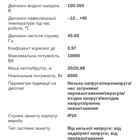
Діапазон вхідної напруги,
100-260
В
Діапазон навколишньої
–10…+40
температури під час
роботи, ℃
Діапазон частоти струму,
45-65
Гц
Коефіцієнт корисної дії
0,97
Максимальна потужність,
10000
ВА
Маса нетто/брутто, кг
20/20,88
Номінальна потужність, Вт
6000
Параметри індикації на
Низька напруга/перенапруга/
дисплеї
час затримки/
перевантаження/перегрів/
вхідна напруга/вихідна
напруга/рівень
навантаження
Ступінь захисту корпусу
IP20
виробу
Тип системи захисту
Від низької напруги; від
надмірної напруги; від
перевантаження