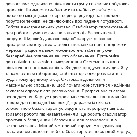
дозволяючи одночасно підключати групу важливих побутових
приладів. Ви зможете забезпечити стабільну роботу як
робочого місця (комп’ютер, сервер, роутер), так і великої
побутової техніки, не хвилюючись про падіння потужності.
Робота в екстремальних умовах. Стабілізатор спроєктований
для роботи в умовах сильно заниженої або завищеної
напруги. Широкий діапазон вхідної напруги дозволяє
пристрою «витягувати» стабільні показники навіть тоді, коли
мережа працює на межі можливостей, забезпечуючи
безперебійне живлення вашого обладнання. Ергономіка,
довговічність та легкість використання Система швидкого
підключення та компактність. Завдяки продуманому дизайну
та компактним габаритам, стабілізатор легко розмістити в
будь-якому зручному місці. Система підключення
максимально спрощена, щоб почати користуватися надійним
захистом одразу після розпакування. Прогресивна система
охолодження. Корпус пристрою має спеціальні вентиляційні
отвори для природної конвекції, що разом із якісною
елементною базою гарантує відсутність перегріву навіть за
тривалої роботи під навантаженням. Це робить стабілізатор
практично безшумним і безпечним для встановлення в
житлових зонах. Міцний металевий корпус. На відміну від
пластикових аналогів, цей стабілізатор має посилений корпус,