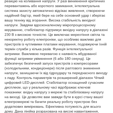
реакцію на коливання напруги. У разі виникнення критичних
перевантажень або короткого замикання, інтелектуальна
система захисту автоматично відсікає живлення, створюючи
надійний барʼєр, який бере на себе основний удар і зберігає
вашу техніку від згорання. Висока стабільність вихідної
напруги. Завдяки вдосконаленому мікропроцесорному
керуванню, стабілізатор підтримує вихідну напругу в діапазоні
230 В з високою точністю. Це виключає мерехтіння світла та
некоректну роботу електроніки, що особливо важливо для
пристроїв із чутливими платами керування, подовжуючи їхній
термін служби у кілька разів. Функція інтелектуальної
затримки. Важливою перевагою є наявність вбудованої
функції затримки увімкнення (6 або 180 секунд). Це
забезпечує безпечний запуск пристроїв з компресорами
(холодильники, кондиціонери) після раптового зникнення
напруги, захищаючи їх від гідроудару та передчасного виходу
з ладу. Контроль параметрів та розширений діапазон Чіткий
цифровий LED-дисплей. Стабілізатор оснащений сучасним
дисплеєм, що у реальному часі відображає ключові
показники: вхідну напругу з мережі та стабілізовану напругу
на виході. Це дозволяє вам завжди бути в курсі стану вашої
електромережі та бачити реальну роботу пристрою без
додаткових вимірювань. Ефективна потужність для всього
дому. Дана лінійка розрахована на високі навантаження,