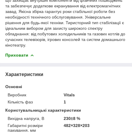
що захищає внутрішні компоненти від фізичних пошкоджень
та забезпечує додаткове екранування від електромагнітних
завад. Якісна збірка гарантує роки стабільної роботи без
необхідності технічного обслуговування. Універсальне
рішення для будь-якої техніки. Тиристорний тип стабілізації є
ідеальним вибором для захисту широкого спектру
обладнання: від побутових холодильників та газових котлів до
сучасних телевізорів, ігрових консолей та систем домашнього
кінотеатру.
Приховати
Характеристики
Основні
Виробник
Vitals
Кількість фаз
1
Користувальницькі характеристики
Вихідна напруга, В
230±8 %
Габаритні розміри
482×328×203
пакування, мм