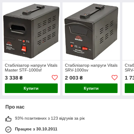
Стабілізатор напруги Vitals
Стабілізатор напруги Vitals
Стаб
Master STF-1000sf
SRV-1000sv
SRV
3 338
2 003
1 7
₴
₴
Купити
Купити
Про нас
93% позитивних з 123 відгуків за рік
Працює з 30.10.2011