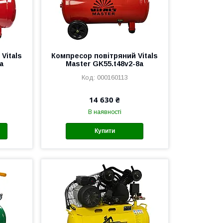
Vitals
Компресор повітряний Vitals
a
Master GK55.t48v2-8a
000160113
14 630 ₴
В наявності
Купити