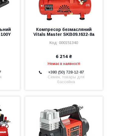
льний
Компресор безмасляний
-100Y
Vitals Master SKB09.t632-8a
000151340
6 214 ₴
Немає в наявності
7
+380 (50) 728-12-87
я
Семен, товары для
бассейна