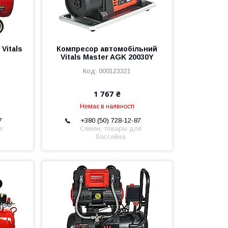
Vitals
Компресор автомобільний
Vitals Master AGK 20030Y
000123321
1 767 ₴
Немає в наявності
7
+380 (50) 728-12-87
я
Семен, товары для
бассейна