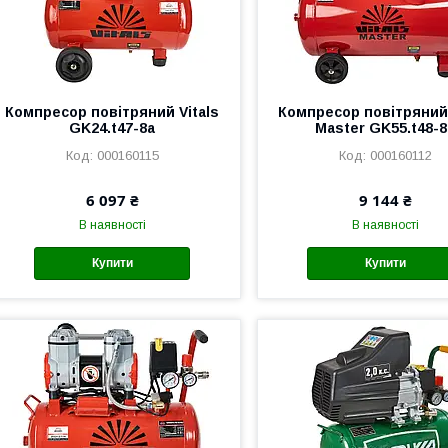
Компресор повітряний Vitals
Компресор повітряний 
GK24.t47-8a
Master GK55.t48-8
000160115
000160112
6 097 ₴
9 144 ₴
В наявності
В наявності
Купити
Купити