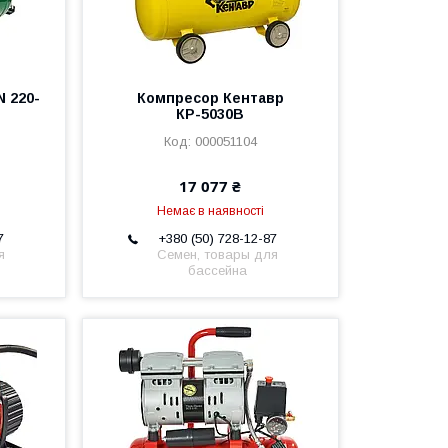
 220-
Компресор Кентавр
КР-5030В
000051104
17 077 ₴
Немає в наявності
7
+380 (50) 728-12-87
я
Семен, товары для
бассейна