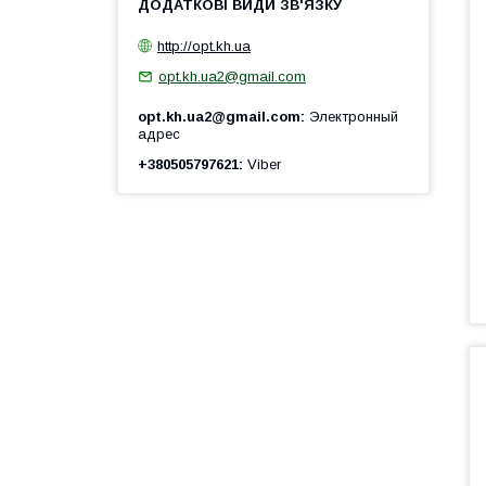
http://opt.kh.ua
opt.kh.ua2@gmail.com
opt.kh.ua2@gmail.com
Электронный
адрес
+380505797621
Viber