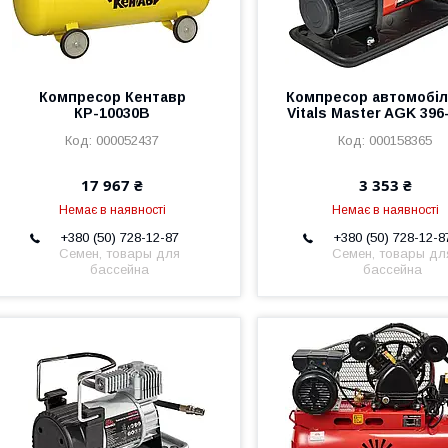
Компресор Кентавр
Компресор автомобі
КР-10030В
Vitals Master AGK 396
000052437
000158365
17 967 ₴
3 353 ₴
Немає в наявності
Немає в наявності
+380 (50) 728-12-87
+380 (50) 728-12-8
Семен, товары для
Семен, товары дл
бассейна
бассейна