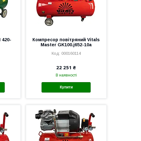
 420-
Компресор повітряний Vitals
Master GK100.j652-10a
000160114
22 251 ₴
В наявності
Купити