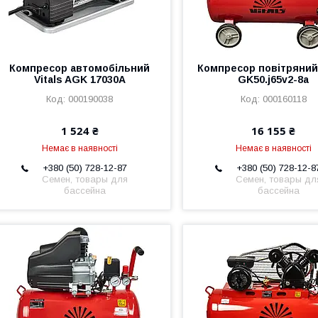
Компресор автомобільний
Компресор повітряний 
Vitals AGK 17030A
GK50.j65v2-8a
000190038
000160118
1 524 ₴
16 155 ₴
Немає в наявності
Немає в наявності
+380 (50) 728-12-87
+380 (50) 728-12-8
Семен, товары для
Семен, товары дл
бассейна
бассейна