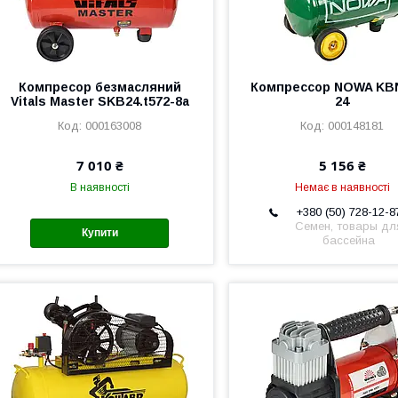
Компресор безмасляний
Компрессор NOWA KBN
Vitals Master SKB24.t572-8a
24
000163008
000148181
7 010 ₴
5 156 ₴
В наявності
Немає в наявності
+380 (50) 728-12-8
Семен, товары дл
Купити
бассейна