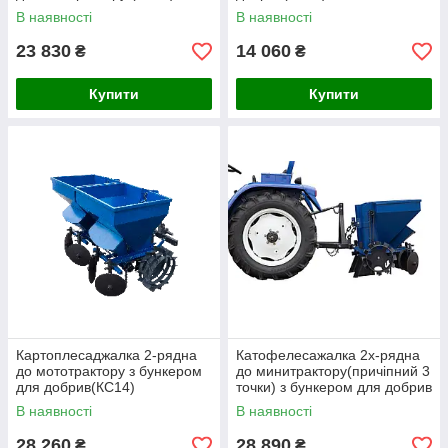
В наявності
В наявності
23 830
14 060
₴
₴
Купити
Купити
Картоплесаджалка 2-рядна
Катофелесажалка 2х-рядна
до мототрактору з бункером
до минитрактору(причіпний 3
для добрив(КС14)
точки) з бункером для добрив
(КС15)
В наявності
В наявності
28 260
28 890
₴
₴