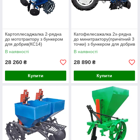
Картоплесаджалка 2-рядна
Катофелесажалка 2х-рядна
до мототрактору з бункером
до минитрактору(причіпний 3
для добрив(КС14)
точки) з бункером для добрив
(КС15)
В наявності
В наявності
28 260
28 890
₴
₴
Купити
Купити