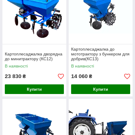
Картоплесаджалка до
Картоплесаджалка дворядна
мототрактору з бункером для
до минитрактору (КС12)
добрив(КС13)
В наявності
В наявності
23 830
14 060
₴
₴
Купити
Купити